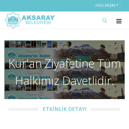
HIZLI ERIŞIM
Kur'an Ziyafetine Tüm
Halkımız Davetlidir.
ETKİNLİK DETAYI