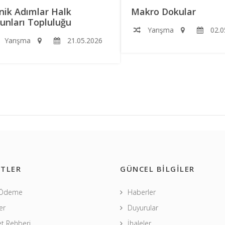
k Adımlar Halk
Makro Dokular
ları Topluluğu
Yarışma
02.05.
arışma
21.05.2026
TLER
GÜNCEL BİLGİLER
 Ödeme
Haberler
er
Duyurular
t Rehberi
İhaleler