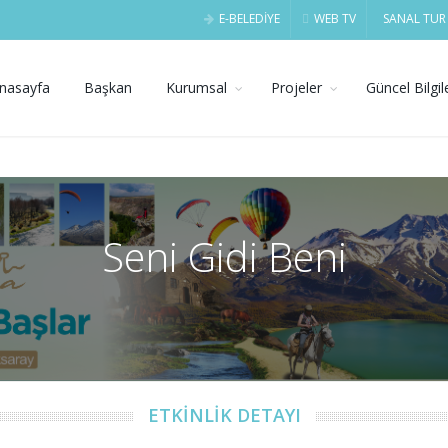
E-BELEDİYE
WEB TV
SANAL TUR
nasayfa
Başkan
Kurumsal
Projeler
Güncel Bilgil
Seni Gidi Beni
ETKİNLİK DETAYI