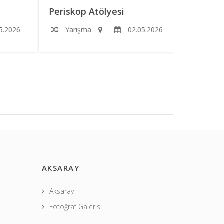
Periskop Atölyesi
Roketimi
2026
Yarışma
02.05.2026
Yarışm
AKSARAY
Aksaray
Fotoğraf Galerisi