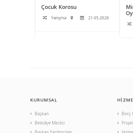
RS
Çocuk Korosu
Mini
Oyun
Yarışma
21.05.2026
2.06.2026
Y
KURUMSAL
HİZME
Başkan
Borç
Belediye Meclisi
Projel
Başkan Yardımcıları
Hizme