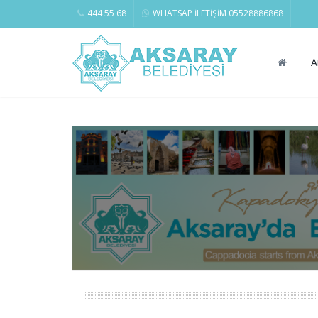
444 55 68
WHATSAP İLETİŞİM 05528886868
A