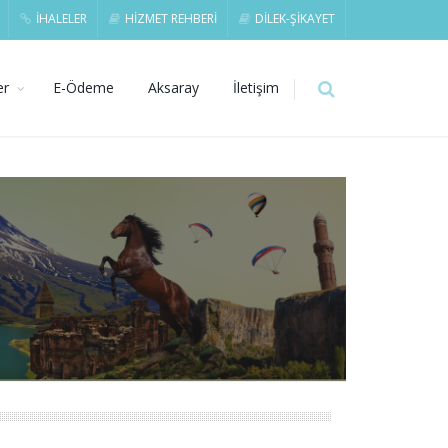
İHALELER
HİZMET REHBERİ
DİLEK-ŞİKAYET
er
E-Ödeme
Aksaray
İletişim