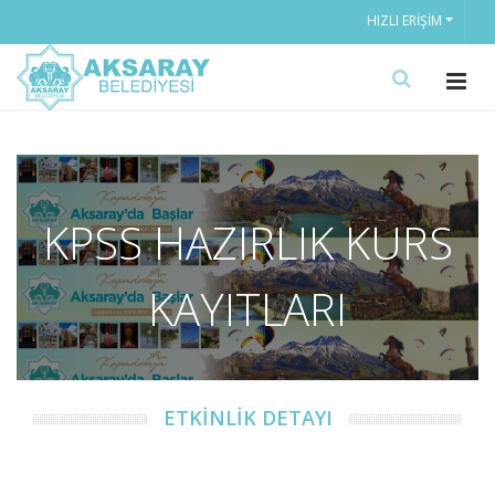
HIZLI ERIŞIM
KPSS HAZIRLIK KURS
KAYITLARI
ETKİNLİK DETAYI