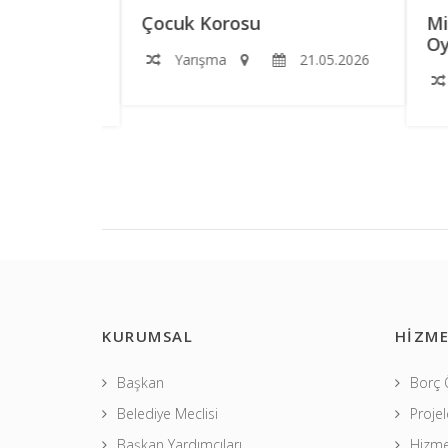
RS
Çocuk Korosu
Mini
Oyun
Yarışma
21.05.2026
2.06.2026
Y
KURUMSAL
HİZME
Başkan
Borç
Belediye Meclisi
Projel
Başkan Yardımcıları
Hizme