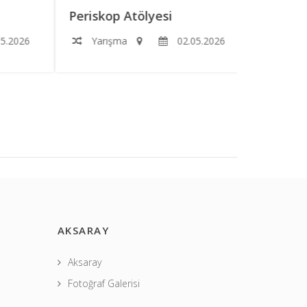
Periskop Atölyesi
Roketimi
2026
Yarışma
02.05.2026
Yarışm
AKSARAY
Aksaray
Fotoğraf Galerisi