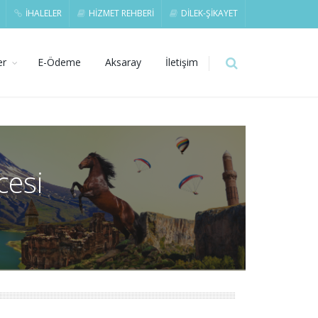
İHALELER
HİZMET REHBERİ
DİLEK-ŞİKAYET
er
E-Ödeme
Aksaray
İletişim
cesi