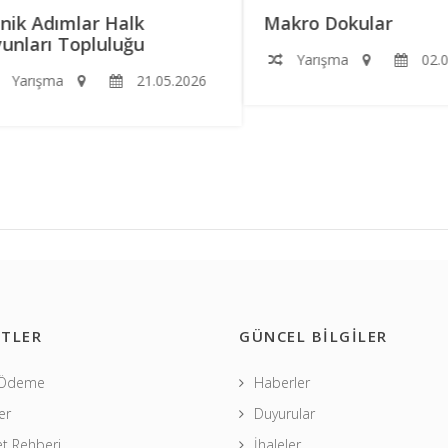
k Adımlar Halk
Makro Dokular
ları Topluluğu
Yarışma
02.05.
arışma
21.05.2026
TLER
GÜNCEL BİLGİLER
 Ödeme
Haberler
er
Duyurular
t Rehberi
İhaleler