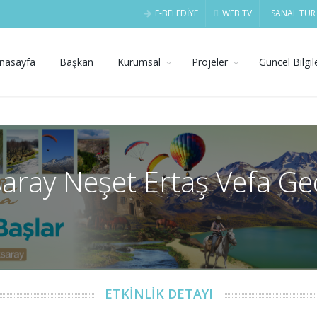
E-BELEDİYE
WEB TV
SANAL TUR
nasayfa
Başkan
Kurumsal
Projeler
Güncel Bilgil
aray Neşet Ertaş Vefa Ge
ETKİNLİK DETAYI