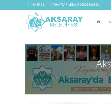
444 55 68
WHATSAP İLETİŞİM 05528886868
A
Aks