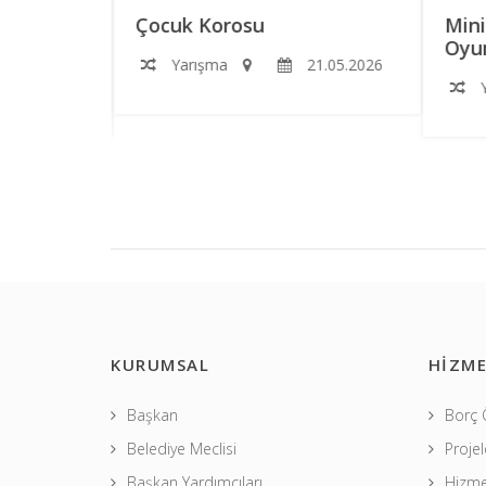
RS
Çocuk Korosu
Mini
Oyun
Yarışma
21.05.2026
2.06.2026
Y
KURUMSAL
HİZME
Başkan
Borç
Belediye Meclisi
Projel
Başkan Yardımcıları
Hizme