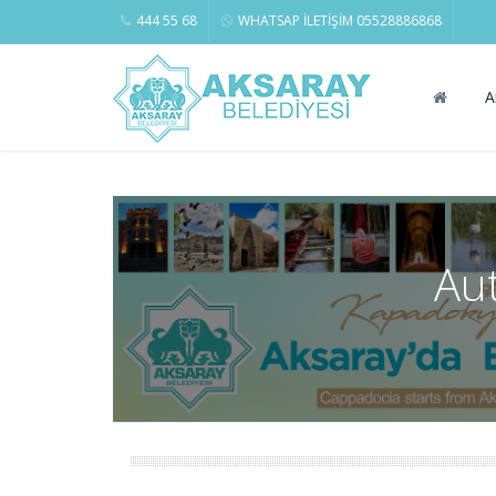
444 55 68
WHATSAP İLETİŞİM 05528886868
A
Au