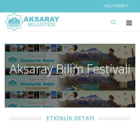
HIZLI ERIŞIM
Aksaray Bilim Festivali
ETKİNLİK DETAYI