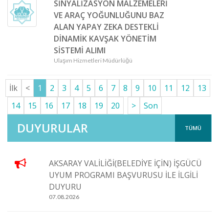
SİNYALİZASYON MALZEMELERİ
VE ARAÇ YOĞUNLUĞUNU BAZ
ALAN YAPAY ZEKA DESTEKLİ
DİNAMİK KAVŞAK YÖNETİM
SİSTEMİ ALIMI
Ulaşım Hizmetleri Müdürlüğü
İlk
<
1
2
3
4
5
6
7
8
9
10
11
12
13
14
15
16
17
18
19
20
>
Son
DUYURULAR
TÜMÜ
AKSARAY VALİLİĞİ(BELEDİYE İÇİN) İŞGÜCÜ
UYUM PROGRAMI BAŞVURUSU İLE İLGİLİ
DUYURU
07.08.2026