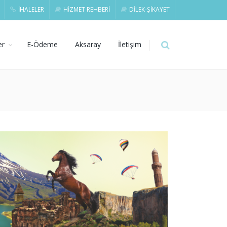
İHALELER
HİZMET REHBERİ
DİLEK-ŞİKAYET
er
E-Ödeme
Aksaray
İletişim