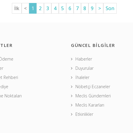
İlk
<
1
2
3
4
5
6
7
8
9
>
Son
TLER
GÜNCEL BİLGİLER
 Ödeme
Haberler
er
Duyurular
t Rehberi
İhaleler
ediye
Nöbetçi Eczaneler
 Noktaları
Meclis Gündemleri
Meclis Kararları
Etkinlikler