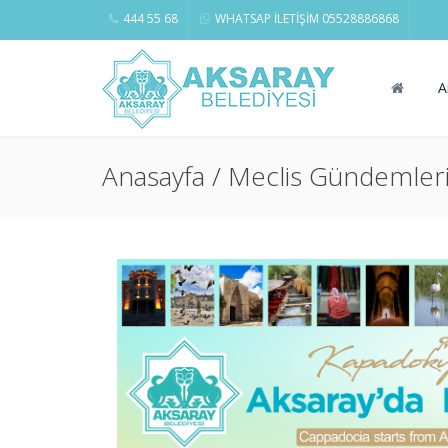
444 55 68
WHATSAP İLETİŞİM 05528886868
A
Anasayfa / Meclis Gündemler