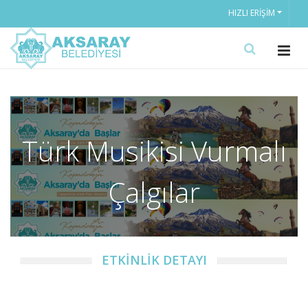
HIZLI ERIŞIM
Türk Musikisi Vurmalı
Çalgılar
ETKİNLİK DETAYI