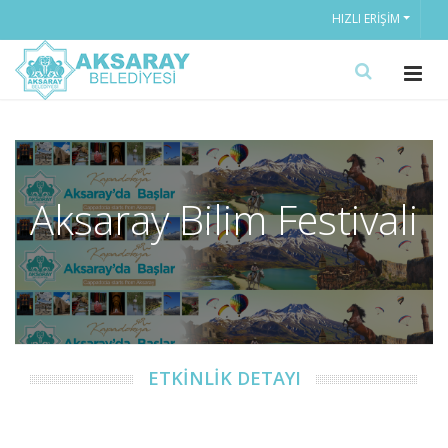
HIZLI ERIŞIM
Aksaray Bilim Festivali
ETKİNLİK DETAYI