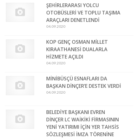
ŞEHİRLERARASI YOLCU
OTOBÜSLERİ VE TOPLU TAŞIMA
ARAÇLARI DENETLENDİ
04.09.2020
KOP GENÇ OSMAN MİLLET
KIRAATHANESİ DUALARLA
HİZMETE AÇILDI
04.09.2020
MİNİBÜSÇÜ ESNAFLARI DA
BAŞKAN DİNÇER’E DESTEK VERDİ
04.09.2020
BELEDİYE BAŞKANI EVREN
DİNÇER LC WAİKİKİ FİRMASININ
YENİ YATIRIMI İÇİN YER TAHSİS
SÖZLEŞMESİ İMZA TÖRENİNE