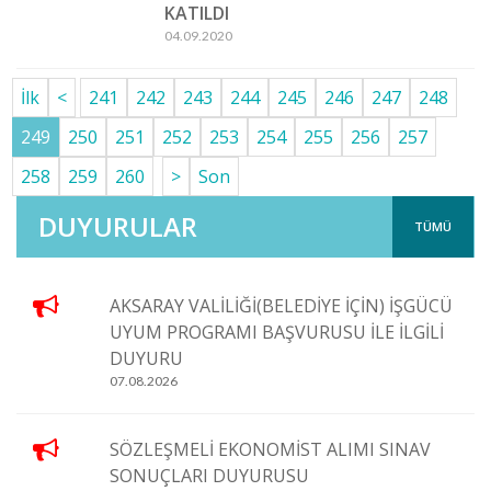
KATILDI
04.09.2020
İlk
<
241
242
243
244
245
246
247
248
249
250
251
252
253
254
255
256
257
258
259
260
>
Son
DUYURULAR
TÜMÜ
AKSARAY VALİLİĞİ(BELEDİYE İÇİN) İŞGÜCÜ
UYUM PROGRAMI BAŞVURUSU İLE İLGİLİ
DUYURU
07.08.2026
SÖZLEŞMELİ EKONOMİST ALIMI SINAV
SONUÇLARI DUYURUSU