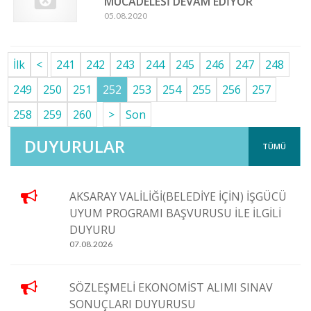
MÜCADELESİ DEVAM EDİYOR
05.08.2020
İlk
<
241
242
243
244
245
246
247
248
249
250
251
252
253
254
255
256
257
258
259
260
>
Son
DUYURULAR
TÜMÜ
AKSARAY VALİLİĞİ(BELEDİYE İÇİN) İŞGÜCÜ
UYUM PROGRAMI BAŞVURUSU İLE İLGİLİ
DUYURU
07.08.2026
SÖZLEŞMELİ EKONOMİST ALIMI SINAV
SONUÇLARI DUYURUSU