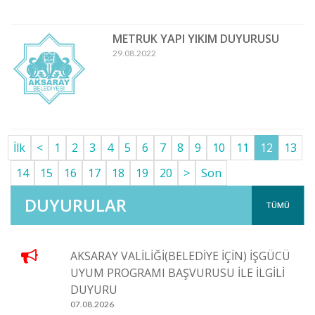
METRUK YAPI YIKIM DUYURUSU
29.08.2022
İlk
<
1
2
3
4
5
6
7
8
9
10
11
12
13
14
15
16
17
18
19
20
>
Son
DUYURULAR
TÜMÜ
AKSARAY VALİLİĞİ(BELEDİYE İÇİN) İŞGÜCÜ
UYUM PROGRAMI BAŞVURUSU İLE İLGİLİ
DUYURU
07.08.2026