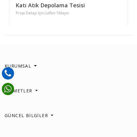
Katı Atık Depolama Tesisi
S
Proje Detayı İçin Lütfen Tıklayın
P
KURUMSAL
HİZMETLER
GÜNCEL BİLGİLER