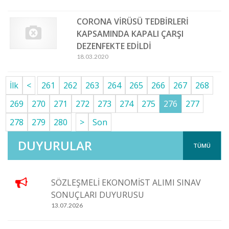
CORONA VİRÜSÜ TEDBİRLERİ
KAPSAMINDA KAPALI ÇARŞI
DEZENFEKTE EDİLDİ
18.03.2020
İlk
<
261
262
263
264
265
266
267
268
269
270
271
272
273
274
275
276
277
278
279
280
>
Son
DUYURULAR
TÜMÜ
SÖZLEŞMELİ EKONOMİST ALIMI SINAV
SONUÇLARI DUYURUSU
13.07.2026