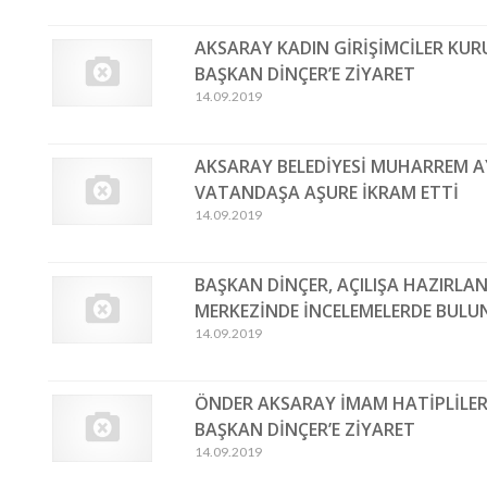
AKSARAY KADIN GİRİŞİMCİLER KU
BAŞKAN DİNÇER’E ZİYARET
14.09.2019
AKSARAY BELEDİYESİ MUHARREM AY
VATANDAŞA AŞURE İKRAM ETTİ
14.09.2019
BAŞKAN DİNÇER, AÇILIŞA HAZIRLA
MERKEZİNDE İNCELEMELERDE BULU
14.09.2019
ÖNDER AKSARAY İMAM HATİPLİLE
BAŞKAN DİNÇER’E ZİYARET
14.09.2019