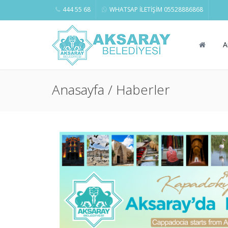
444 55 68
WHATSAP İLETİŞİM 05528886868
A
Anasayfa / Haberler