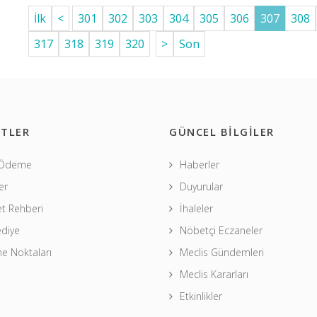
İlk
<
301
302
303
304
305
306
307
308
317
318
319
320
>
Son
TLER
GÜNCEL BİLGİLER
 Ödeme
Haberler
er
Duyurular
t Rehberi
İhaleler
ediye
Nöbetçi Eczaneler
 Noktaları
Meclis Gündemleri
Meclis Kararları
Etkinlikler