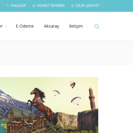
İHALELER
HİZMET REHBERİ
DİLEK-ŞİKAYET
er
E-Ödeme
Aksaray
İletişim