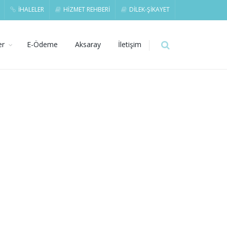
İHALELER
HİZMET REHBERİ
DİLEK-ŞİKAYET
er
E-Ödeme
Aksaray
İletişim