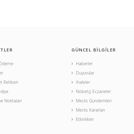
TLER
GÜNCEL BİLGİLER
 Ödeme
Haberler
er
Duyurular
t Rehberi
İhaleler
ediye
Nöbetçi Eczaneler
 Noktaları
Meclis Gündemleri
Meclis Kararları
Etkinlikler