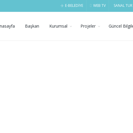
E-BELEDİYE
WEB TV
SANAL TUR
nasayfa
Başkan
Kurumsal
Projeler
Güncel Bilgil