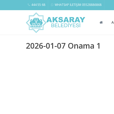
444 55 68
WHATSAP İLETİŞİM 05528886868
A
2026-01-07 Onama 1