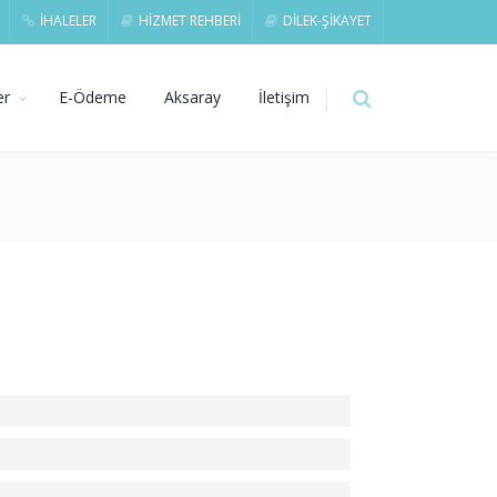
İHALELER
HİZMET REHBERİ
DİLEK-ŞİKAYET
er
E-Ödeme
Aksaray
İletişim