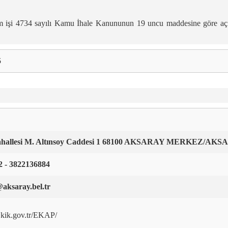
 işi 4734 sayılı Kamu İhale Kanununun 19 uncu maddesine göre açık ih
5
Mahallesi M. Altınsoy Caddesi 1 68100 AKSARAY MERKEZ/AK
2 - 3822136884
aksaray.bel.tr
p.kik.gov.tr/EKAP/