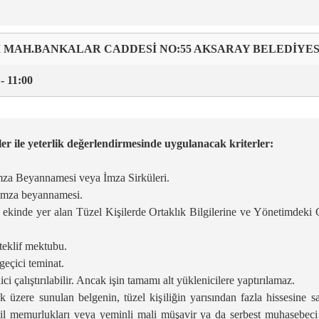
İ MAH.BANKALAR CADDESİ NO:55 AKSARAY BELEDİYES
- 11:00
geler ile yeterlik değerlendirmesinde uygulanacak kriterler:
mza Beyannamesi veya İmza Sirküleri.
i imza beyannamesi.
 ekinde yer alan Tüzel Kişilerde Ortaklık Bilgilerine ve Yönetimdeki 
 teklif mektubu.
geçici teminat.
ci çalıştırılabilir. Ancak işin tamamı alt yüklenicilere yaptırılamaz.
üzere sunulan belgenin, tüzel kişiliğin yarısından fazla hissesine sa
icil memurlukları veya yeminli mali müşavir ya da serbest muhasebeci 