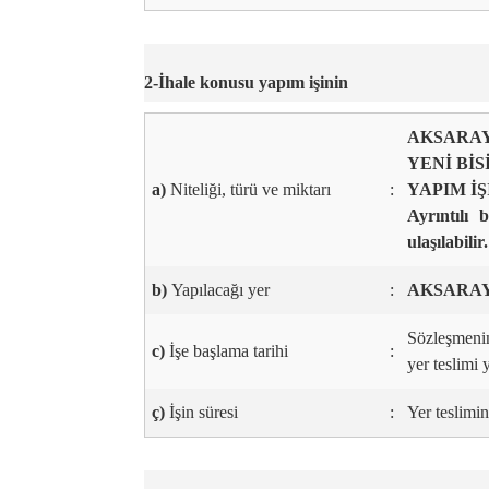
2-İhale konusu yapım işinin
AKSARAY
YENİ BİS
a)
Niteliği, türü ve miktarı
:
YAPIM İŞ
Ayrıntılı
ulaşılabilir.
b)
Yapılacağı yer
:
AKSARAY
Sözleşmenin
c)
İşe başlama tarihi
:
yer teslimi 
ç)
İşin süresi
:
Yer teslimi