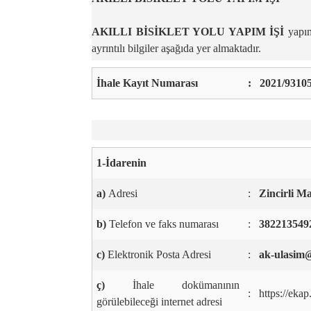
AKILLI BİSİKLET YOLU YAPIM İŞİ
yapım
ayrıntılı bilgiler aşağıda yer almaktadır.
İhale Kayıt Numarası
:
2021/9310
1-İdarenin
a)
Adresi
:
Zincirli 
b)
Telefon ve faks numarası
:
382213549
c)
Elektronik Posta Adresi
:
ak-ulasim@
ç)
İhale dokümanının
:
https://eka
görülebileceği internet adresi