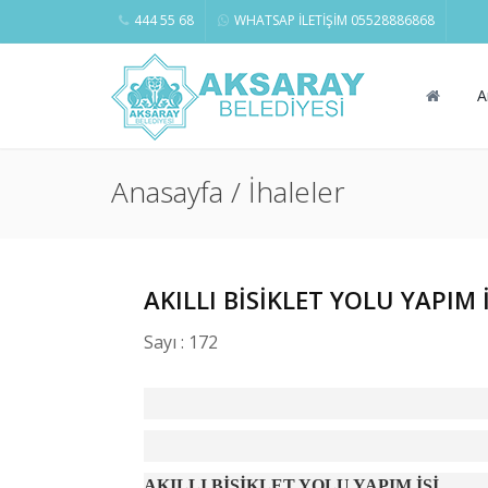
444 55 68
WHATSAP İLETİŞİM 05528886868
A
Anasayfa / İhaleler
AKILLI BİSİKLET YOLU YAPIM İ
Sayı : 172
AKILLI BİSİKLET YOLU YAPIM İŞİ