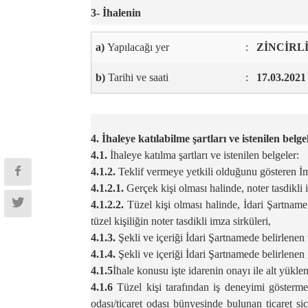
3- İhalenin
a)
Yapılacağı yer
:
ZİNCİRL
b)
Tarihi ve saati
:
17.03.2021 
4. İhaleye katılabilme şartları ve istenilen bel
4.1.
İhaleye katılma şartları ve istenilen belgeler:
4.1.2.
Teklif vermeye yetkili olduğunu gösteren İ
4.1.2.1.
Gerçek kişi olması halinde, noter tasdikl
4.1.2.2.
Tüzel kişi olması halinde, İdari Şartname
tüzel kişiliğin noter tasdikli imza sirküleri,
4.1.3.
Şekli ve içeriği İdari Şartnamede belirlenen
4.1.4.
Şekli ve içeriği İdari Şartnamede belirlenen 
4.1.5
İhale konusu işte idarenin onayı ile alt yükleni
4.1.6
Tüzel kişi tarafından iş deneyimi göstermek 
odası/ticaret odası bünyesinde bulunan ticaret s