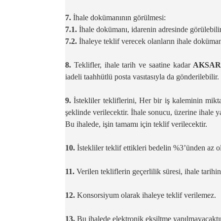
7.
İhale dokümanının görülmesi:
7.1.
İhale dokümanı, idarenin adresinde görülebilir
7.2.
İhaleye teklif verecek olanların ihale doküma
8.
Teklifler, ihale tarih ve saatine kadar
AKSAR
iadeli taahhütlü posta vasıtasıyla da gönderilebilir.
9.
İstekliler tekliflerini, Her bir iş kaleminin mik
şeklinde verilecektir. İhale sonucu, üzerine ihale y
Bu ihalede, işin tamamı için teklif verilecektir.
10.
İstekliler teklif ettikleri bedelin %3’ünden az 
11.
Verilen tekliflerin geçerlilik süresi, ihale tarih
12.
Konsorsiyum olarak ihaleye teklif verilemez.
13.
Bu ihalede elektronik eksiltme yapılmayacaktır