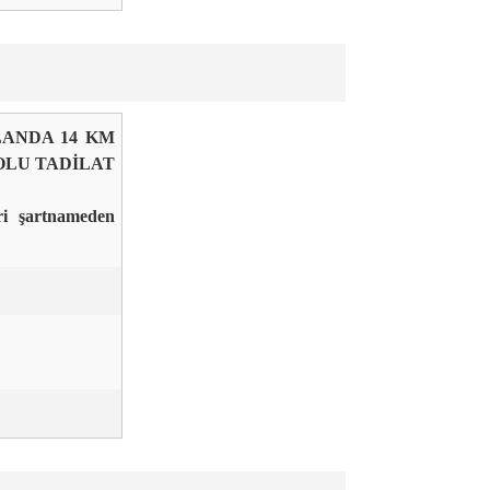
LANDA 14 KM
YOLU TADİLAT
ri şartnameden