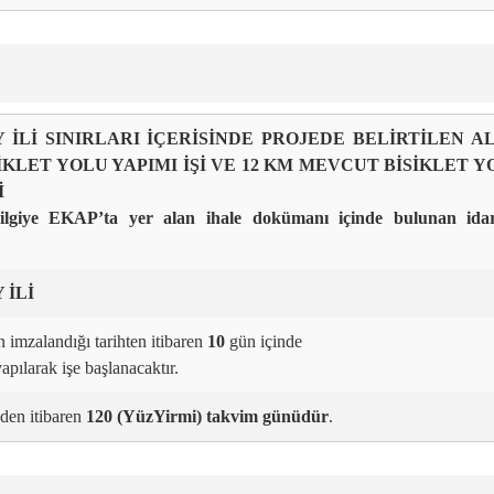
 İLİ SINIRLARI İÇERİSİNDE PROJEDE BELİRTİLEN A
İKLET YOLU YAPIMI İŞİ VE 12 KM MEVCUT BİSİKLET 
İ
 bilgiye EKAP’ta yer alan ihale dokümanı içinde bulunan ida
 İLİ
 imzalandığı tarihten itibaren
10
gün içinde
yapılarak işe başlanacaktır.
nden itibaren
120 (YüzYirmi) takvim günüdür
.