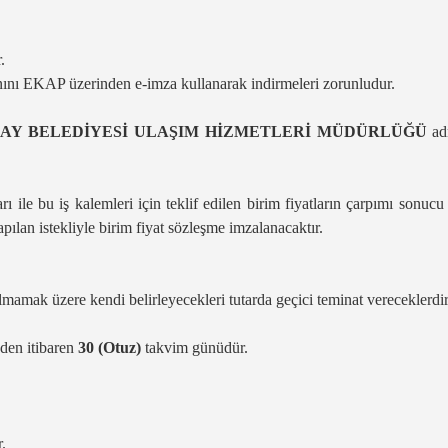
.
nını EKAP üzerinden e-imza kullanarak indirmeleri zorunludur.
AY BELEDİYESİ ULAŞIM HİZMETLERİ MÜDÜRLÜĞÜ
adr
tarı ile bu iş kalemleri için teklif edilen birim fiyatların çarpımı sonu
apılan istekliyle birim fiyat sözleşme imzalanacaktır.
olmamak üzere kendi belirleyecekleri tutarda geçici teminat vereceklerdir
inden itibaren
30 (Otuz)
takvim günüdür.
.