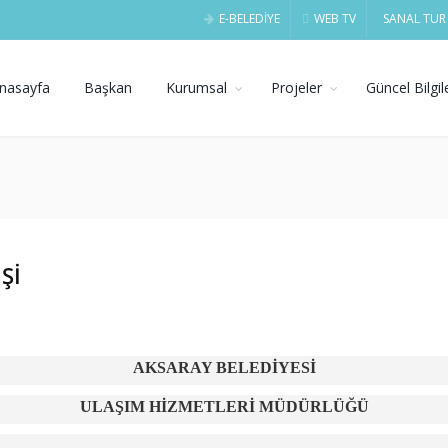
E-BELEDİYE
WEB TV
SANAL TUR
nasayfa
Başkan
Kurumsal
Projeler
Güncel Bilgil
Şİ
AKSARAY BELEDİYESİ
ULAŞIM HİZMETLERİ MÜDÜRLÜĞÜ