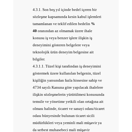
4.3.1. Son beş yıl içinde bedel içeren bir
sözleşme kapsamında kesin kabul işlemleri
tamamlanan ve teklif edilen bedelin
%
40
oranından az olmamak üzere ihale
konusu iş veya benzer işlere ilişkin iş
deneyimini gösteren belgelere veya
teknolojik ürün deneyim belgesine ait
bilgiler.
4.3.1.1. Tüzel kişi tarafından iş deneyimini
göstermek üzere kullanılan belgenin, tüzel
kişiliğin yarısından fazla hissesine sahip ve
4734 sayılı Kanuna göre yapılacak ihalelere
ilişkin sözleşmelerin yürütülmesi konusunda
temsile ve yönetime yetkili olan ortağına ait
olması halinde, ticaret ve sanayi odası/ticaret
odası bünyesinde bulunan ticaret sicili
müdürlükleri veya yeminli mali müşavir ya
da serbest muhasebeci mali müşavir