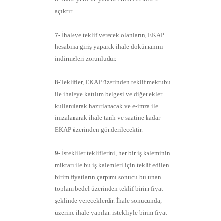
açıktır.
7-
İhaleye teklif verecek olanların, EKAP
hesabına giriş yaparak ihale dokümanını
indirmeleri zorunludur.
8-
Teklifler, EKAP üzerinden teklif mektubu
ile ihaleye katılım belgesi ve diğer ekler
kullanılarak hazırlanacak ve e-imza ile
imzalanarak ihale tarih ve saatine kadar
EKAP üzerinden gönderilecektir.
9-
İstekliler tekliflerini, her bir iş kaleminin
miktarı ile bu iş kalemleri için teklif edilen
birim fiyatların çarpımı sonucu bulunan
toplam bedel üzerinden teklif birim fiyat
şeklinde vereceklerdir. İhale sonucunda,
üzerine ihale yapılan istekliyle birim fiyat