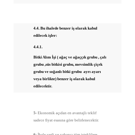
4.4. Bu ihalede benzer iş olarak kabul
edilecek işler:
4.4.1.
Bitki Alım İşi ( ağaç ve ağaççık grubu , çalı
grubu ,süs bitkisi grubu, mevsimlik çiçek
grubu ve soğanlı bitki grubu ayrı ayarı
veya birlikte) benzer iş olarak kabul
edilecektir.
5-
Ekonomik açıdan en avantajlı teklif
sadece fiyat esasına göre belirlenecektir.
6-
İhale yerli ve yabancı tüm isteklilere