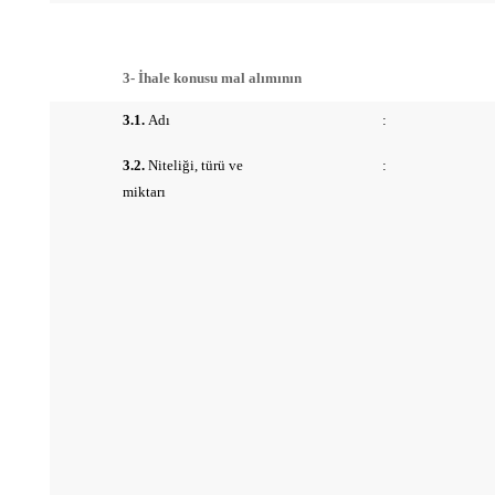
3- İhale konusu mal alımının
3.1.
Adı
:
3.2.
Niteliği, türü ve
:
miktarı