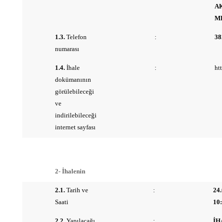
A
M
1.3.
Telefon
:
38
numarası
1.4.
İhale
:
ht
dokümanının
görülebileceği
ve
indirilebileceği
internet sayfası
2- İhalenin
2.1.
Tarih ve
:
24.
Saati
10
2.2.
Yapılacağı
:
İH