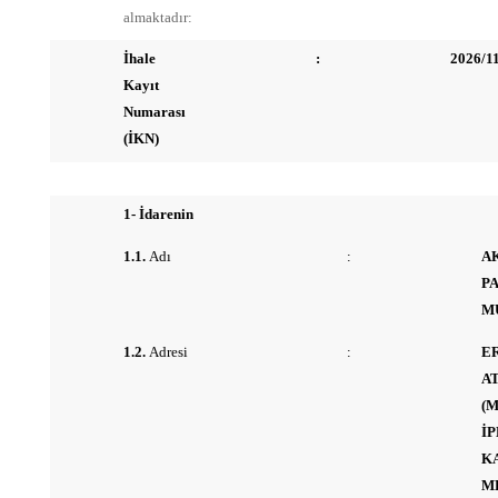
almaktadır:
İhale
:
2026/1
Kayıt
Numarası
(İKN)
1- İdarenin
1.1.
Adı
:
A
P
M
1.2.
Adresi
:
E
A
(
İ
KA
M