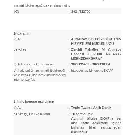
ayrıntılı bilgiler aşağıda yer almaktadır:
İKN
:
2024/212700
1-İdarenin
a)
Adı
:
AKSARAY BELEDİYESİ ULAŞIM
HİZMETLERİ MÜDÜRLÜĞÜ
b)
Adresi
:
Zincirli Mahallesi M. Altınsoy
Caddesi 1 68100 AKSARAY
MERKEZ/AKSARAY
c)
Telefon ve faks numarası
:
3822135492 - 3822136884
ç)
İhale dokümanının görülebileceği
:
https://ekap.kik.gov.tr/EKAP/
ve e-imza kullanılarak indirilebileceği
internet sayfası
2-İhale konusu mal alımın
a)
Adı
:
Toplu Taşıma Akıllı Durak
b)
Niteliği, türü ve miktarı
:
10 adet durak
Ayrıntılı bilgiye EKAP’ta yer
alan ihale dokümanı içinde
bulunan idari şartnameden
ulaşılabilir.