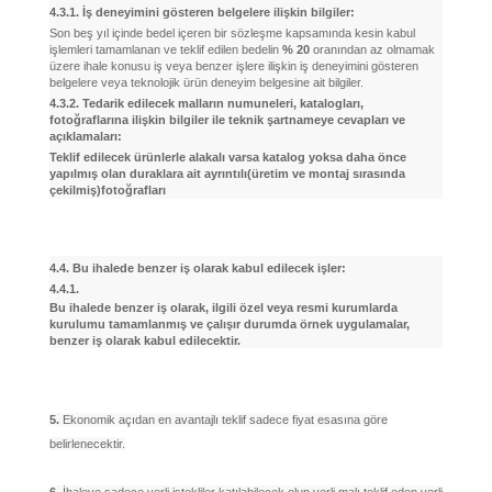
4.3.1. İş deneyimini gösteren belgelere ilişkin bilgiler:
Son beş yıl içinde bedel içeren bir sözleşme kapsamında kesin kabul
işlemleri tamamlanan ve teklif edilen bedelin
% 20
oranından az olmamak
üzere ihale konusu iş veya benzer işlere ilişkin iş deneyimini gösteren
belgelere veya teknolojik ürün deneyim belgesine ait bilgiler.
4.3.2. Tedarik edilecek malların numuneleri, katalogları,
fotoğraflarına ilişkin bilgiler ile teknik şartnameye cevapları ve
açıklamaları:
Teklif edilecek ürünlerle alakalı varsa katalog yoksa daha önce
yapılmış olan duraklara ait ayrıntılı(üretim ve montaj sırasında
çekilmiş)fotoğrafları
4.4. Bu ihalede benzer iş olarak kabul edilecek işler:
4.4.1.
Bu ihalede benzer iş olarak, ilgili özel veya resmi kurumlarda
kurulumu tamamlanmış ve çalışır durumda örnek uygulamalar,
benzer iş olarak kabul edilecektir.
5.
Ekonomik açıdan en avantajlı teklif sadece fiyat esasına göre
belirlenecektir.
6.
İhaleye sadece yerli istekliler katılabilecek olup yerli malı teklif eden yerli