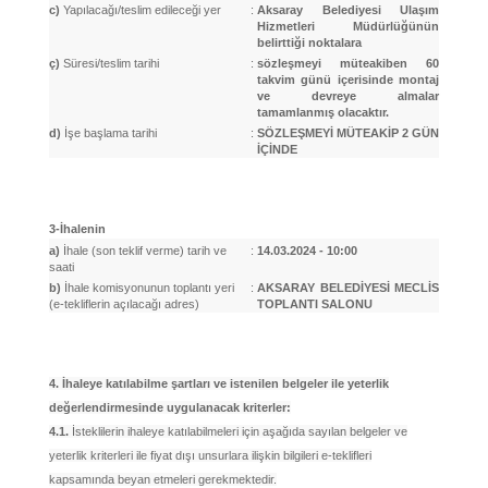
c)
Yapılacağı/teslim edileceği yer
:
Aksaray Belediyesi Ulaşım
Hizmetleri Müdürlüğünün
belirttiği noktalara
ç)
Süresi/teslim tarihi
:
sözleşmeyi müteakiben 60
takvim günü içerisinde montaj
ve devreye almalar
tamamlanmış olacaktır.
d)
İşe başlama tarihi
:
SÖZLEŞMEYİ MÜTEAKİP 2 GÜN
İÇİNDE
3-İhalenin
a)
İhale (son teklif verme) tarih ve
:
14.03.2024 - 10:00
saati
b)
İhale komisyonunun toplantı yeri
:
AKSARAY BELEDİYESİ MECLİS
(e-tekliflerin açılacağı adres)
TOPLANTI SALONU
4. İhaleye katılabilme şartları ve istenilen belgeler ile yeterlik
değerlendirmesinde uygulanacak kriterler:
4.1.
İsteklilerin ihaleye katılabilmeleri için aşağıda sayılan belgeler ve
yeterlik kriterleri ile fiyat dışı unsurlara ilişkin bilgileri e-teklifleri
kapsamında beyan etmeleri gerekmektedir.