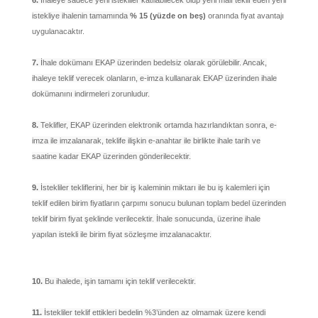
istekliye ihalenin tamamında
% 15 (yüzde on beş)
oranında fiyat avantajı
uygulanacaktır.
7.
İhale dokümanı EKAP üzerinden bedelsiz olarak görülebilir. Ancak,
ihaleye teklif verecek olanların, e-imza kullanarak EKAP üzerinden ihale
dokümanını indirmeleri zorunludur.
8.
Teklifler, EKAP üzerinden elektronik ortamda hazırlandıktan sonra, e-
imza ile imzalanarak, teklife ilişkin e-anahtar ile birlikte ihale tarih ve
saatine kadar EKAP üzerinden gönderilecektir.
9.
İstekliler tekliflerini, her bir iş kaleminin miktarı ile bu iş kalemleri için
teklif edilen birim fiyatların çarpımı sonucu bulunan toplam bedel üzerinden
teklif birim fiyat şeklinde verilecektir. İhale sonucunda, üzerine ihale
yapılan istekli ile birim fiyat sözleşme imzalanacaktır.
10.
Bu ihalede, işin tamamı için teklif verilecektir.
11.
İstekliler teklif ettikleri bedelin %3’ünden az olmamak üzere kendi