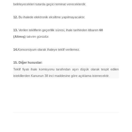
belirleyecekleri tutarda geçici teminat vereceklerdir.
12.
Bu ihalede elektronik eksiltme yapılmayacaktır.
13.
Verilen tekliflerin geçerlilik süresi, ihale tarihinden itibaren
60
(Altmış)
takvim günüdür.
14.
Konsorsiyum olarak ihaleye teklif verilemez.
15. Diğer hususlar:
Teklif fiyatı ihale komisyonu tarafından aşırı düşük olarak tespit edilen
isteklilerden Kanunun 38 inci maddesine göre açıklama istenecektir.