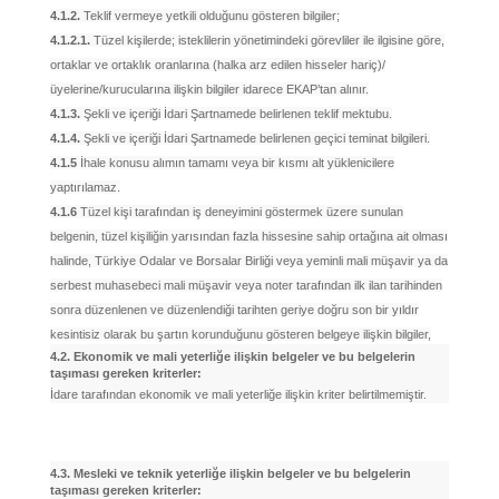
4.1.2.
Teklif vermeye yetkili olduğunu gösteren bilgiler;
4.1.2.1.
Tüzel kişilerde; isteklilerin yönetimindeki görevliler ile ilgisine göre,
ortaklar ve ortaklık oranlarına (halka arz edilen hisseler hariç)/
üyelerine/kurucularına ilişkin bilgiler idarece EKAP’tan alınır.
4.1.3.
Şekli ve içeriği İdari Şartnamede belirlenen teklif mektubu.
4.1.4.
Şekli ve içeriği İdari Şartnamede belirlenen geçici teminat bilgileri.
4.1.5
İhale konusu alımın tamamı veya bir kısmı alt yüklenicilere
yaptırılamaz.
4.1.6
Tüzel kişi tarafından iş deneyimini göstermek üzere sunulan
belgenin, tüzel kişiliğin yarısından fazla hissesine sahip ortağına ait olması
halinde, Türkiye Odalar ve Borsalar Birliği veya yeminli mali müşavir ya da
serbest muhasebeci mali müşavir veya noter tarafından ilk ilan tarihinden
sonra düzenlenen ve düzenlendiği tarihten geriye doğru son bir yıldır
kesintisiz olarak bu şartın korunduğunu gösteren belgeye ilişkin bilgiler,
4.2. Ekonomik ve mali yeterliğe ilişkin belgeler ve bu belgelerin
taşıması gereken kriterler:
İdare tarafından ekonomik ve mali yeterliğe ilişkin kriter belirtilmemiştir.
4.3. Mesleki ve teknik yeterliğe ilişkin belgeler ve bu belgelerin
taşıması gereken kriterler: