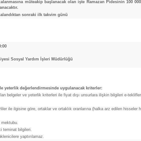
alanmasına müteakip başlanacak olan işte Ramazan Pidesinin 100 000-
anacaktır.
landıktan sonraki ilk takvim günü
0:00
iyesi Sosyal Yardım İşleri Müdürlüğü
 ile yeterlik değerlendirmesinde uygulanacak kriterler:
lan belgeler ve yeterlik kriterleri ile fiyat dışı unsurlara ilişkin bilgileri e-tek
iler ile ilgisine göre, ortaklar ve ortaklık oranlarına (halka arz edilen hisseler h
if mektubu.
 teminat bilgileri.
lenicilere yaptırılamaz.