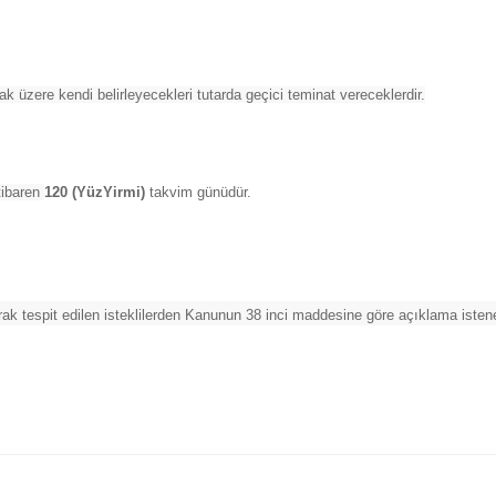
ak üzere kendi belirleyecekleri tutarda geçici teminat vereceklerdir.
itibaren
120 (YüzYirmi)
takvim günüdür.
arak tespit edilen isteklilerden Kanunun 38 inci maddesine göre açıklama istene