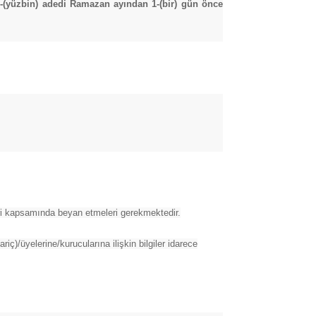
(yüzbin) adedi Ramazan ayından 1-(bir) gün önce
lifleri kapsamında beyan etmeleri gerekmektedir.
ariç)/üyelerine/kurucularına ilişkin bilgiler idarece