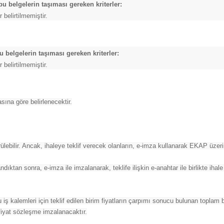
bu belgelerin taşıması gereken kriterler:
 belirtilmemiştir.
bu belgelerin taşıması gereken kriterler:
 belirtilmemiştir.
sına göre belirlenecektir.
bilir. Ancak, ihaleye teklif verecek olanların, e-imza kullanarak EKAP üzeri
dıktan sonra, e-imza ile imzalanarak, teklife ilişkin e-anahtar ile birlikte ih
 bu iş kalemleri için teklif edilen birim fiyatların çarpımı sonucu bulunan toplam 
 fiyat sözleşme imzalanacaktır.