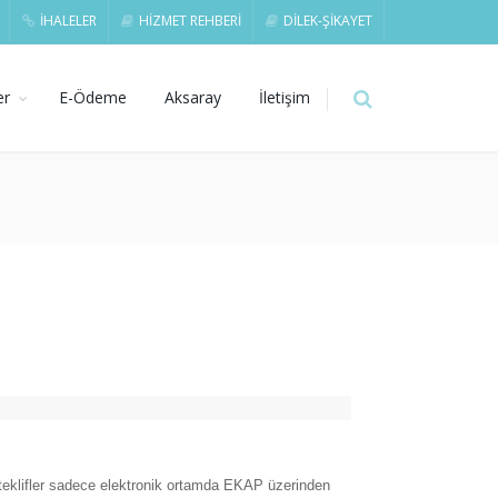
İHALELER
HİZMET REHBERİ
DİLEK-ŞİKAYET
er
E-Ödeme
Aksaray
İletişim
teklifler sadece elektronik ortamda EKAP üzerinden