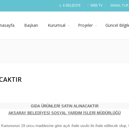
E-BELEDİYE
WEB TV
SANAL TUR
nasayfa
Başkan
Kurumsal
Projeler
Güncel Bilgil
CAKTIR
GIDA ÜRÜNLERİ SATIN ALINACAKTIR
AKSARAY BELEDİYESİ SOSYAL YARDIM İŞLERİ MÜDÜRLÜĞÜ
 Kanununun 19 uncu maddesine göre açık ihale usulü ile ihale edilecek olup, 