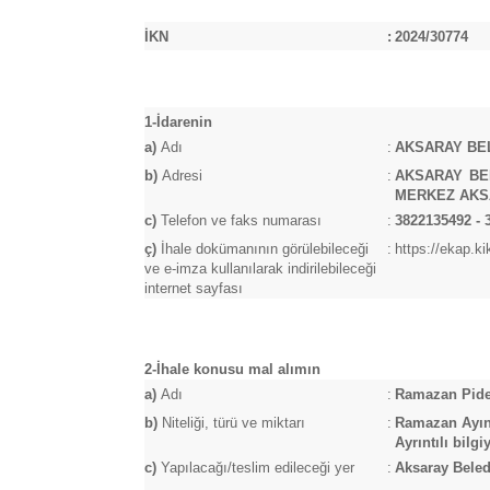
İKN
:
2024/30774
1-İdarenin
a)
Adı
:
AKSARAY BE
b)
Adresi
:
AKSARAY BEL
MERKEZ AKS
c)
Telefon ve faks numarası
:
3822135492 - 
ç)
İhale dokümanının görülebileceği
:
https://ekap.k
ve e-imza kullanılarak indirilebileceği
internet sayfası
2-İhale konusu mal alımın
a)
Adı
:
Ramazan Pide
b)
Niteliği, türü ve miktarı
:
Ramazan Ayınd
Ayrıntılı bilg
c)
Yapılacağı/teslim edileceği yer
:
Aksaray Beled