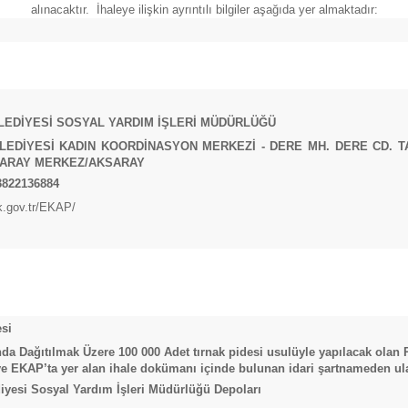
alınacaktır. İhaleye ilişkin ayrıntılı bilgiler aşağıda yer almaktadır:
LEDİYESİ SOSYAL YARDIM İŞLERİ MÜDÜRLÜĞÜ
EDİYESİ KADIN KOORDİNASYON MERKEZİ - DERE MH. DERE CD. TA
ARAY MERKEZ/AKSARAY
3822136884
ik.gov.tr/EKAP/
si
a Dağıtılmak Üzere 100 000 Adet tırnak pidesi usulüyle yapılacak olan
iye EKAP’ta yer alan ihale dokümanı içinde bulunan idari şartnameden ulaş
iyesi Sosyal Yardım İşleri Müdürlüğü Depoları