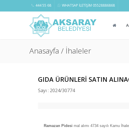
444 55 68
WHATSAP İLETİŞİM 05528886868
A
Anasayfa / İhaleler
GIDA ÜRÜNLERİ SATIN ALINA
Sayı : 2024/30774
Ramazan Pidesi
mal alımı 4734 sayılı Kamu İhale