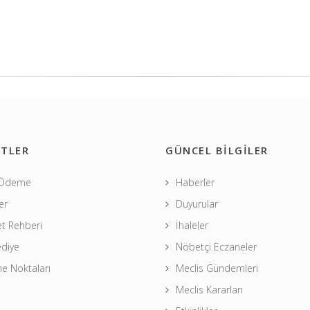
TLER
GÜNCEL BİLGİLER
 Ödeme
Haberler
er
Duyurular
t Rehberi
İhaleler
ediye
Nöbetçi Eczaneler
 Noktaları
Meclis Gündemleri
Meclis Kararları