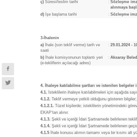
ç)
Süresi/teslim tarihi
:
Sözleşme imz
alınmaya başl
d)
İşe başlama tarihi
:
Sözleşme imza
3-İhalenin
a)
İhale (son teklif verme) tarih ve
:
29.01.2024 - 1
saati
b)
İhale komisyonunun toplantı yeri
:
Aksaray Beled
(e-tekliflerin açılacağı adres)
4. İhaleye katılabilme şartları ve istenilen belgeler
4.1.
İsteklilerin ihaleye katılabilmeleri için aşağıda sayı
4.1.2.
Teklif vermeye yetkili olduğunu gösteren bilgiler;
4.1.2.1.
Tüzel kişilerde; isteklilerin yönetimindeki görevl
EKAP’tan alınır.
4.1.3.
Şekli ve içeriği İdari Şartnamede belirlenen tekl
4.1.4.
Şekli ve içeriği İdari Şartnamede belirlenen geçici
4.1.5
İhale konusu alımın tamamı veya bir kısmı alt yük