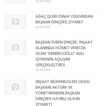
02.05.2019
AĞAÇ İŞLERİ ESNAF ODASINDAN
BAŞKAN DİNÇER’E ZİYARET
02.05.2019
BAŞKAN EVREN DİNÇER, İNŞAAT
ALANINDA HİZMET VERECEK
OLAN “DEMİRCİOĞLU” ADLI
İŞYERİNİN AÇILIŞINI
GERÇEKLEŞTİRDİ
30.04.2019
İNŞAAT MÜHENDİSLERİ ODASI
BAŞKANI AKTÜRK VE
YÖNETİMİNDEN BAŞKAN
DİNÇER’E HAYIRLI OLSUN
ZİYARETİ