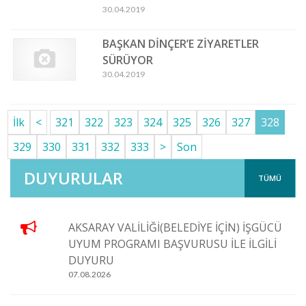
30.04.2019
BAŞKAN DİNÇER’E ZİYARETLER
SÜRÜYOR
30.04.2019
İlk
<
321
322
323
324
325
326
327
328
329
330
331
332
333
>
Son
DUYURULAR
TÜMÜ
AKSARAY VALİLİĞİ(BELEDİYE İÇİN) İŞGÜCÜ
UYUM PROGRAMI BAŞVURUSU İLE İLGİLİ
DUYURU
07.08.2026