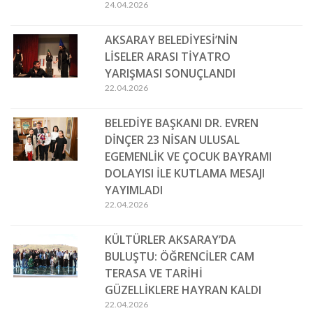
24.04.2026
AKSARAY BELEDİYESİ’NİN
LİSELER ARASI TİYATRO
YARIŞMASI SONUÇLANDI
22.04.2026
BELEDİYE BAŞKANI DR. EVREN
DİNÇER 23 NİSAN ULUSAL
EGEMENLİK VE ÇOCUK BAYRAMI
DOLAYISI İLE KUTLAMA MESAJI
YAYIMLADI
22.04.2026
KÜLTÜRLER AKSARAY’DA
BULUŞTU: ÖĞRENCİLER CAM
TERASA VE TARİHİ
GÜZELLİKLERE HAYRAN KALDI
22.04.2026