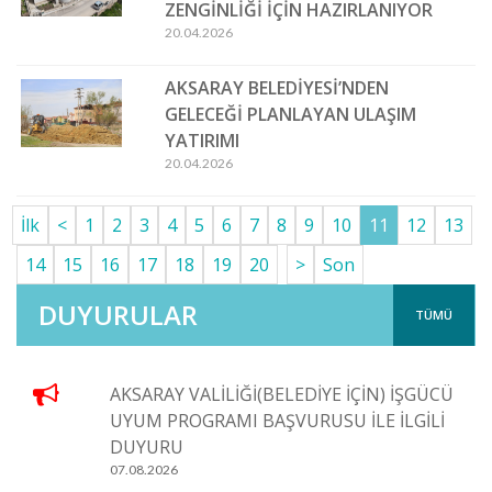
ZENGİNLİĞİ İÇİN HAZIRLANIYOR
20.04.2026
AKSARAY BELEDİYESİ’NDEN
GELECEĞİ PLANLAYAN ULAŞIM
YATIRIMI
20.04.2026
İlk
<
1
2
3
4
5
6
7
8
9
10
11
12
13
14
15
16
17
18
19
20
>
Son
DUYURULAR
TÜMÜ
AKSARAY VALİLİĞİ(BELEDİYE İÇİN) İŞGÜCÜ
UYUM PROGRAMI BAŞVURUSU İLE İLGİLİ
DUYURU
07.08.2026