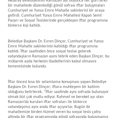
Aksaray Belediyesinin Ramazan ayı boyunca her gün farklı
bir mahallede düzenlediği gönül sofrası iftar buluşmaları
Cumhuriyet ve Yunus Emre Mahalle sakinlerini bir araya
getirdi. Cumhuriyet Yunus Emre Mahallesi Kapalı Semt
Pazarı ve Sosyal Tesislerinde gerçekleşen iftar programına
binlerce kişi katıldı.
Belediye Başkanı Dr. Evren Dinçer, Cumhuriyet ve Yunus
Emre Mahalle sakinlerinin katıldığı iftar programına
katıldı. İftar saatinden önce sosyal tesise gelerek
vatandaşların Ramazan ayını tebrik eden Başkan Dinçer, bu
mübarek ayda herkesin ibadetlerinin kabul olmasını
temennisinde bulundu.
İftar öncesi kısa bir selamlama konuşması yapan Belediye
Başkanı Dr. Evren Dinçer; iftara muhteşem bir katılım
olduğunu belirterek, “İftar saatinde aynı sofrada bulunuyor
olmak bizi çok mutlu ediyor. Rahmet ve bereket ayı olan
Ramazan’da kurulan iftar sofraları ile binlerce
vatandaşımız aynı anda iftar açıyorlar. Bugün iki
mahallemize birden hizmet veren bu sosyal tesis çatısı
altında bir iftar programında gönül sofrasında buluşmamız