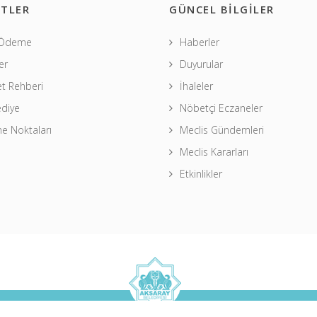
TLER
GÜNCEL BİLGİLER
 Ödeme
Haberler
er
Duyurular
t Rehberi
İhaleler
ediye
Nöbetçi Eczaneler
 Noktaları
Meclis Gündemleri
Meclis Kararları
Etkinlikler