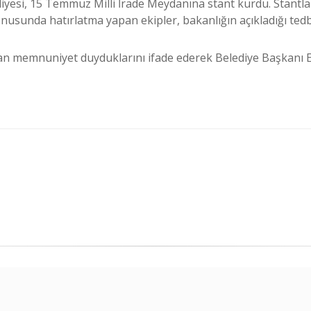
yesi, 15 Temmuz Milli İrade Meydanına stant kurdu. Stantla
nusunda hatırlatma yapan ekipler, bakanlığın açıkladığı tedbi
an memnuniyet duyduklarını ifade ederek Belediye Başkanı Ev