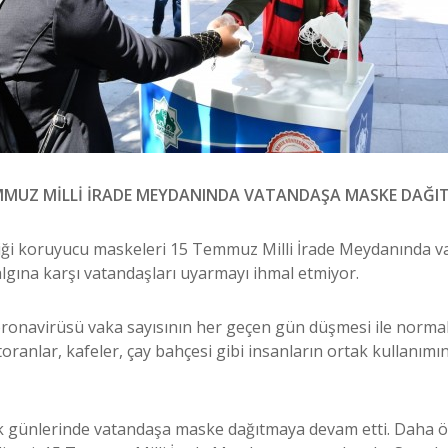
MMUZ MİLLİ İRADE MEYDANINDA VATANDAŞA MASKE DAĞIT
tiği koruyucu maskeleri 15 Temmuz Milli İrade Meydanında va
algına karşı vatandaşları uyarmayı ihmal etmiyor.
oronavirüsü vaka sayısının her geçen gün düşmesi ile normal
toranlar, kafeler, çay bahçesi gibi insanların ortak kullanımı
lk günlerinde vatandaşa maske dağıtmaya devam etti. Daha ö