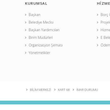
KURUMSAL
HİZME
Başkan
Borç
Belediye Meclisi
Projel
Başkan Yardımcıları
Hizme
Birim Müdürleri
E Bel
Organizasyon Şeması
Ödeme
Yönetmelikler
BİLİM MERKEZİ
KART 68
İMAR DURUMU