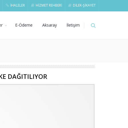
İHALELER
HİZMET REHBERİ
DİLEK-ŞİKAYET
er
E-Ödeme
Aksaray
İletişim
E DAĞITILIYOR