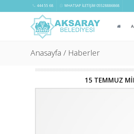
444 55 68
WHATSAP İLETİŞİM 05528886868
A
Anasayfa / Haberler
15 TEMMUZ Mİ