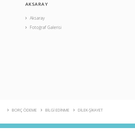
AKSARAY
Aksaray
Fotoğraf Galerisi
BORÇ ÖDEME
BİLGİ EDİNME
DİLEK-ŞİKAYET