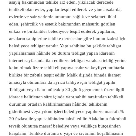
asayiş bakımından tehlike arz eden, yıkılacak derecede
tehlikeli olan evler, yapılar tespit edilerek ve yine arsalarda,
evlerde ve sair yerlerde umumun sağlık ve selameti ihlal
eden, şehircilik ve estetik bakımından mahsurlu görülen
enkaz ve birikintiler belediyece tespit edilerek yapıların,
arsaların sahiplerine tehlike derecesine göre bunun izalesi için
belediyece tebligat yapılır. Yapı sahibine bu şekilde tebligat
yapılamaması hâlinde bu durum tebligat yapan idarenin
internet sayfasında ilan edilir ve tebligat varakası tebliğ yerine
kaim olmak üzere tehlikeli yapıya asılır ve keyfiyet muhtarla
birlikte bir zabıtla tespit edilir. Malik dışında binada ikamet
amacıyla oturanlara da ayrıca tahliye için tebligat yapılır.
Tebligatı veya ilanı müteakip 30 günü geçmemek üzere ilgili
idarece belirlenen süre içinde yapı sahibi tarafından tehlikeli
durumun ortadan kaldırılmaması hâlinde, tehlikenin
giderilmesi veya yıkım işleri belediyece yapılır ve masrafı %
20 fazlası ile yapı sahibinden tahsil edilir. Alakalının fakruhali
tevsik olunursa masraf belediye veya valilikçe bütçesinden
karşılanır. Tehlike durumu o yapı ve civarının boşaltılmasını