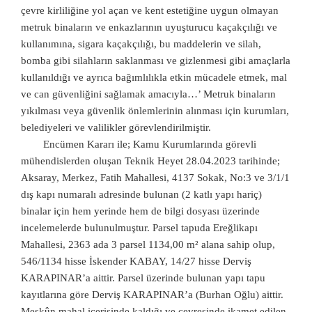
çevre kirliliğine yol açan ve kent estetiğine uygun olmayan
metruk binaların ve enkazlarının uyuşturucu kaçakçılığı ve
kullanımına, sigara kaçakçılığı, bu maddelerin ve silah,
bomba gibi silahların saklanması ve gizlenmesi gibi amaçlarla
kullanıldığı ve ayrıca bağımlılıkla etkin mücadele etmek, mal
ve can güvenliğini sağlamak amacıyla…’ Metruk binaların
yıkılması veya güvenlik önlemlerinin alınması için kurumları,
belediyeleri ve valilikler görevlendirilmiştir.
Encümen Kararı ile; Kamu Kurumlarında görevli
mühendislerden oluşan Teknik Heyet 28.04.2023 tarihinde;
Aksaray, Merkez, Fatih Mahallesi, 4137 Sokak, No:3 ve 3/1/1
dış kapı numaralı adresinde bulunan (2 katlı yapı hariç)
binalar için hem yerinde hem de bilgi dosyası üzerinde
incelemelerde bulunulmuştur. Parsel tapuda Ereğlikapı
Mahallesi, 2363 ada 3 parsel 1134,00 m² alana sahip olup,
546/1134 hisse İskender KABAY, 14/27 hisse Derviş
KARAPINAR’a aittir. Parsel üzerinde bulunan yapı tapu
kayıtlarına göre Derviş KARAPINAR’a (Burhan Oğlu) aittir.
Meskûn mahal içerisinde kaldığı ve çevresinde ikamet edilen