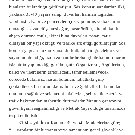
binaların bulunduğu görülmüştür. Söz konusu yapılardan ilki,
yaklaşık 35-40 yaşına sahip, duvarları harman tuğladan
yapılmıştır. Kapı ve pencereleri çok yıpranmış ve bazılarının
olmadığı , tavan döşemesi ağaç, hasır örtülü, kiremit kaplı
ahşap oturtma çatılı , ikinci bina duvarları taştan, çatısı
olmayan bir yapı olduğu ve tehlike arz ettiği görülmüştür. Söz
konusu yapıların uzun zamandır kullanılmadığı, elektrik ve
suyunun olmadığı, uzun zamandır herhangi bir bakım-onarım
işleminin yapılmadığı görülmüştür. Organize suç örgütlerinin,
balici ve tinercilerin girebileceği, tamir edilemeyecek
derecede bakımsız, hasarı bulunan, rahatlıkla girip
çıkılabilecek bir durumdadır. İmar ve Şehircilik bakımından
umumun sağlık ve selametini ihlal eden, şehircilik, estetik ve
trafik bakımından mahzurlu durumdadır. Yapının çepeçevre
güvenliğinin sağlanmadığı ve Metruk Yapı olduğu tarafımızca
tespit edilmiştir.
3194 sayılı İmar Kanunu 39 ve 40. Maddelerine göre;
“… yapıların bir kısmının veya tamamının genel güvenlik ve