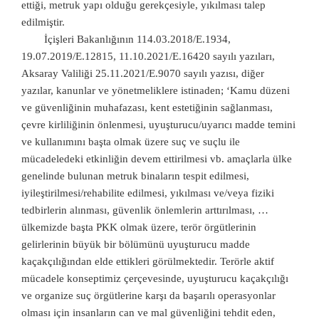
ettiği, metruk yapı olduğu gerekçesiyle, yıkılması talep
edilmiştir.
İçişleri Bakanlığının 114.03.2018/E.1934,
19.07.2019/E.12815, 11.10.2021/E.16420 sayılı yazıları,
Aksaray Valiliği 25.11.2021/E.9070 sayılı yazısı, diğer
yazılar, kanunlar ve yönetmeliklere istinaden; ‘Kamu düzeni
ve güvenliğinin muhafazası, kent estetiğinin sağlanması,
çevre kirliliğinin önlenmesi, uyuşturucu/uyarıcı madde temini
ve kullanımını başta olmak üzere suç ve suçlu ile
mücadeledeki etkinliğin devem ettirilmesi vb. amaçlarla ülke
genelinde bulunan metruk binaların tespit edilmesi,
iyileştirilmesi/rehabilite edilmesi, yıkılması ve/veya fiziki
tedbirlerin alınması, güvenlik önlemlerin arttırılması, …
ülkemizde başta PKK olmak üzere, terör örgütlerinin
gelirlerinin büyük bir bölümünü uyuşturucu madde
kaçakçılığından elde ettikleri görülmektedir. Terörle aktif
mücadele konseptimiz çerçevesinde, uyuşturucu kaçakçılığı
ve organize suç örgütlerine karşı da başarılı operasyonlar
olması için insanların can ve mal güvenliğini tehdit eden,