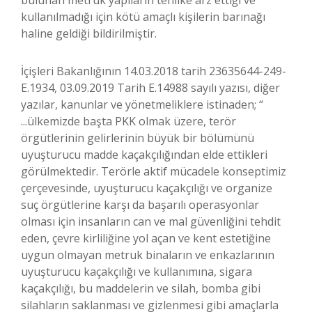
bulunan metruk yapıların tehlike arz ettiği ve
kullanılmadığı için kötü amaçlı kişilerin barınağı
haline geldiği bildirilmiştir.
İçişleri Bakanlığının 14.03.2018 tarih 23635644-249-
E.1934, 03.09.2019 Tarih E.14988 sayılı yazısı, diğer
yazılar, kanunlar ve yönetmeliklere istinaden; “
...ülkemizde başta PKK olmak üzere, terör
örgütlerinin gelirlerinin büyük bir bölümünü
uyuşturucu madde kaçakçılığından elde ettikleri
görülmektedir. Terörle aktif mücadele konseptimiz
çerçevesinde, uyuşturucu kaçakçılığı ve organize
suç örgütlerine karşı da başarılı operasyonlar
olması için insanların can ve mal güvenliğini tehdit
eden, çevre kirliliğine yol açan ve kent estetiğine
uygun olmayan metruk binaların ve enkazlarının
uyuşturucu kaçakçılığı ve kullanımına, sigara
kaçakçılığı, bu maddelerin ve silah, bomba gibi
silahların saklanması ve gizlenmesi gibi amaçlarla