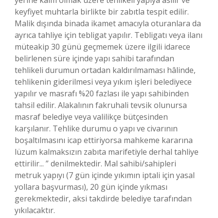
yerine kaim olmak üzere tehlikeli yapıya asılır ve
keyfiyet muhtarla birlikte bir zabıtla tespit edilir.
Malik dışında binada ikamet amacıyla oturanlara da
ayrıca tahliye için tebligat yapılır. Tebligatı veya ilanı
müteakip 30 günü geçmemek üzere ilgili idarece
belirlenen süre içinde yapı sahibi tarafından
tehlikeli durumun ortadan kaldırılmaması hâlinde,
tehlikenin giderilmesi veya yıkım işleri belediyece
yapılır ve masrafı %20 fazlası ile yapı sahibinden
tahsil edilir. Alakalının fakruhali tevsik olunursa
masraf belediye veya valilikçe bütçesinden
karşılanır. Tehlike durumu o yapı ve civarının
boşaltılmasını icap ettiriyorsa mahkeme kararına
lüzum kalmaksızın zabıta marifetiyle derhal tahliye
ettirilir... ” denilmektedir. Mal sahibi/sahipleri
metruk yapıyı (7 gün içinde yıkımın iptali için yasal
yollara başvurması), 20 gün içinde yıkması
gerekmektedir, aksi takdirde belediye tarafından
yıkılacaktır.