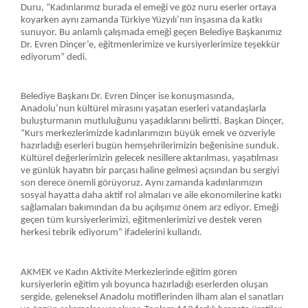
Duru, “Kadınlarımız burada el emeği ve göz nuru eserler ortaya
koyarken aynı zamanda Türkiye Yüzyılı’nın inşasına da katkı
sunuyor. Bu anlamlı çalışmada emeği geçen Belediye Başkanımız
Dr. Evren Dinçer’e, eğitmenlerimize ve kursiyerlerimize teşekkür
ediyorum” dedi.
Belediye Başkanı Dr. Evren Dinçer ise konuşmasında,
Anadolu’nun kültürel mirasını yaşatan eserleri vatandaşlarla
buluşturmanın mutluluğunu yaşadıklarını belirtti. Başkan Dinçer,
“Kurs merkezlerimizde kadınlarımızın büyük emek ve özveriyle
hazırladığı eserleri bugün hemşehrilerimizin beğenisine sunduk.
Kültürel değerlerimizin gelecek nesillere aktarılması, yaşatılması
ve günlük hayatın bir parçası haline gelmesi açısından bu sergiyi
son derece önemli görüyoruz. Aynı zamanda kadınlarımızın
sosyal hayatta daha aktif rol almaları ve aile ekonomilerine katkı
sağlamaları bakımından da bu açılışımız önem arz ediyor. Emeği
geçen tüm kursiyerlerimizi, eğitmenlerimizi ve destek veren
herkesi tebrik ediyorum” ifadelerini kullandı.
AKMEK ve Kadın Aktivite Merkezlerinde eğitim gören
kursiyerlerin eğitim yılı boyunca hazırladığı eserlerden oluşan
sergide, geleneksel Anadolu motiflerinden ilham alan el sanatları