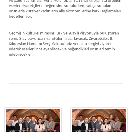
ve özgün çalışmalar yer alıyor. Toplam 113 farklı branşta üretilen
eserler ziyaretçilerin beğenisine sunulurken, satışa sunulan
ürünlerle kursiyer kadınların aile ekonomilerine katkı sağlamaları
hedefleniyor.
Geçmişin kültürel mirasını Türkiye Yüzyılı vizyonuyla buluşturan
sergi, 3 ay boyunca ziyaretçilerini ağırlayacak. Ziyaretçiler, II.
Kılıçarslan Hamamı Sergi Salonu’nda yer alan sergiyi ziyaret
ederek eserleri inceleyebilecek ve beğendikleri ürünleri temin
edebilecekler.