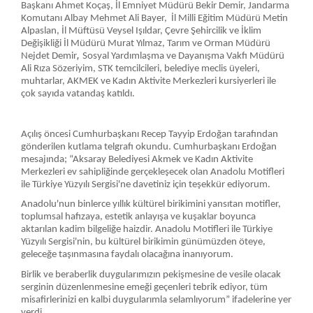
Başkanı Ahmet Koçaş, İl Emniyet Müdürü Bekir Demir, Jandarma
Komutanı Albay Mehmet Ali Bayer, İl Milli Eğitim Müdürü Metin
Alpaslan, İl Müftüsü Veysel Işıldar, Çevre Şehircilik ve İklim
Değişikliği İl Müdürü Murat Yılmaz, Tarım ve Orman Müdürü
,
Nejdet Demir
Sosyal Yardımlaşma ve Dayanışma Vakfı Müdürü
Ali Rıza Sözeriyim, STK temcilcileri, belediye meclis üyeleri,
muhtarlar, AKMEK ve Kadın Aktivite Merkezleri kursiyerleri ile
çok sayıda vatandaş katıldı.
Açılış öncesi Cumhurbaşkanı Recep Tayyip Erdoğan tarafından
gönderilen kutlama telgrafı okundu. Cumhurbaşkanı Erdoğan
mesajında; “Aksaray Belediyesi Akmek ve Kadın Aktivite
Merkezleri ev sahipliğinde gerçekleşecek olan Anadolu Motifleri
ile Türkiye Yüzyılı Sergisi'ne davetiniz için teşekkür ediyorum.
Anadolu'nun binlerce yıllık kültürel birikimini yansıtan motifler,
toplumsal hafızaya, estetik anlayışa ve kuşaklar boyunca
aktarılan kadim bilgeliğe haizdir. Anadolu Motifleri ile Türkiye
Yüzyılı Sergisi'nin, bu kültürel birikimin günümüzden öteye,
geleceğe taşınmasına faydalı olacağına inanıyorum.
Birlik ve beraberlik duygularımızın pekişmesine de vesile olacak
serginin düzenlenmesine emeği geçenleri tebrik ediyor, tüm
misafirlerinizi en kalbi duygularımla selamlıyorum” ifadelerine yer
verdi.