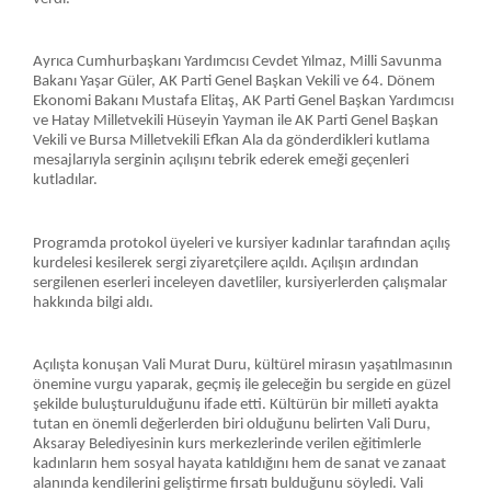
Ayrıca Cumhurbaşkanı Yardımcısı Cevdet Yılmaz, Milli Savunma
Bakanı Yaşar Güler, AK Parti Genel Başkan Vekili ve 64. Dönem
Ekonomi Bakanı Mustafa Elitaş, AK Parti Genel Başkan Yardımcısı
ve Hatay Milletvekili Hüseyin Yayman ile AK Parti Genel Başkan
Vekili ve Bursa Milletvekili Efkan Ala da gönderdikleri kutlama
mesajlarıyla serginin açılışını tebrik ederek emeği geçenleri
kutladılar.
Programda protokol üyeleri ve kursiyer kadınlar tarafından açılış
kurdelesi kesilerek sergi ziyaretçilere açıldı. Açılışın ardından
sergilenen eserleri inceleyen davetliler, kursiyerlerden çalışmalar
hakkında bilgi aldı.
Açılışta konuşan Vali Murat Duru, kültürel mirasın yaşatılmasının
önemine vurgu yaparak, geçmiş ile geleceğin bu sergide en güzel
şekilde buluşturulduğunu ifade etti. Kültürün bir milleti ayakta
tutan en önemli değerlerden biri olduğunu belirten Vali Duru,
Aksaray Belediyesinin kurs merkezlerinde verilen eğitimlerle
kadınların hem sosyal hayata katıldığını hem de sanat ve zanaat
alanında kendilerini geliştirme fırsatı bulduğunu söyledi. Vali