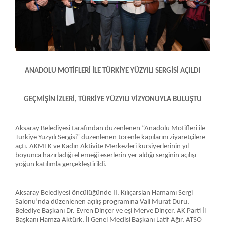
ANADOLU MOTİFLERİ İLE TÜRKİYE YÜZYILI SERGİSİ AÇILDI
GEÇMİŞİN İZLERİ, TÜRKİYE YÜZYILI VİZYONUYLA BULUŞTU
Aksaray Belediyesi tarafından düzenlenen “Anadolu Motifleri ile
Türkiye Yüzyılı Sergisi” düzenlenen törenle kapılarını ziyaretçilere
açtı. AKMEK ve Kadın Aktivite Merkezleri kursiyerlerinin yıl
boyunca hazırladığı el emeği eserlerin yer aldığı serginin açılışı
yoğun katılımla gerçekleştirildi.
Aksaray Belediyesi öncülüğünde II. Kılıçarslan Hamamı Sergi
Salonu’nda düzenlenen açılış programına Vali Murat Duru,
Belediye Başkanı Dr. Evren Dinçer ve eşi Merve Dinçer, AK Parti İl
Başkanı Hamza Aktürk, İl Genel Meclisi Başkanı Latif Ağır, ATSO