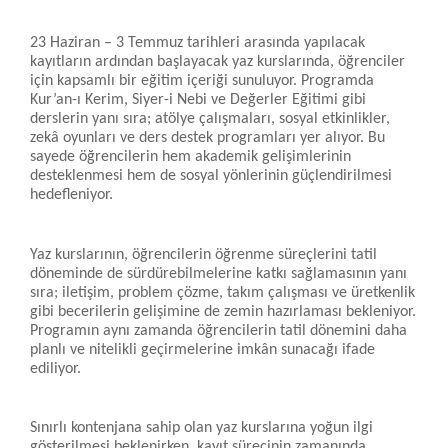
23 Haziran – 3 Temmuz tarihleri arasında yapılacak
kayıtların ardından başlayacak yaz kurslarında, öğrenciler
için kapsamlı bir eğitim içeriği sunuluyor. Programda
Kur’an-ı Kerim, Siyer-i Nebi ve Değerler Eğitimi gibi
derslerin yanı sıra; atölye çalışmaları, sosyal etkinlikler,
zekâ oyunları ve ders destek programları yer alıyor. Bu
sayede öğrencilerin hem akademik gelişimlerinin
desteklenmesi hem de sosyal yönlerinin güçlendirilmesi
hedefleniyor.
Yaz kurslarının, öğrencilerin öğrenme süreçlerini tatil
döneminde de sürdürebilmelerine katkı sağlamasının yanı
sıra; iletişim, problem çözme, takım çalışması ve üretkenlik
gibi becerilerin gelişimine de zemin hazırlaması bekleniyor.
Programın aynı zamanda öğrencilerin tatil dönemini daha
planlı ve nitelikli geçirmelerine imkân sunacağı ifade
ediliyor.
Sınırlı kontenjana sahip olan yaz kurslarına yoğun ilgi
gösterilmesi beklenirken, kayıt sürecinin zamanında