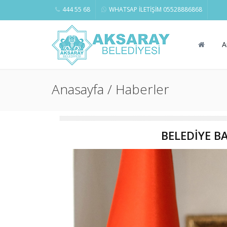
444 55 68
WHATSAP İLETİŞİM 05528886868
A
Anasayfa / Haberler
BELEDİYE B