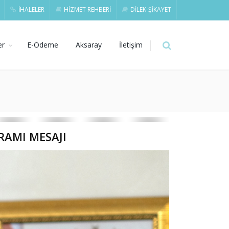
İHALELER
HİZMET REHBERİ
DİLEK-ŞİKAYET
er
E-Ödeme
Aksaray
İletişim
RAMI MESAJI