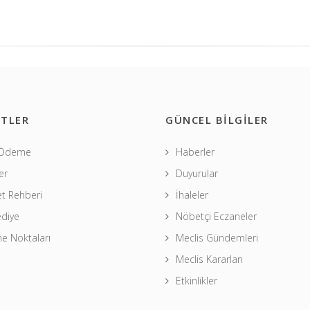
TLER
GÜNCEL BİLGİLER
 Ödeme
Haberler
er
Duyurular
t Rehberi
İhaleler
ediye
Nöbetçi Eczaneler
 Noktaları
Meclis Gündemleri
Meclis Kararları
Etkinlikler