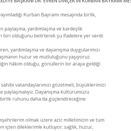
LEDİYE BAŞKANI DR. EVREN DİNÇER’İN KURBAN BAYRAMI MES
yayımladığı Kurban Bayramı mesajında birlik,
n paylaşma, yardımlaşma ve kardeşlik
biri olduğunu belirterek şu ifadelere yer verdi:
iştiren, yardımlaşma ve dayanışma duygularımızı
aşmanın huzur ve mutluluğunu yaşıyoruz.
ğin hâkim olduğu, gönüllerin bir araya geldiği
sahibi vatandaşlarımızı gözetmeli, büyüklerimizi
ikte paylaşmalıyız. Dayanışma kültürümüzü
birlik ruhunu daha da güçlendireceğine
şehrilerim olmak üzere aziz milletimizin ve tüm
içten dileklerimle kutluyor; sağlık, huzur,