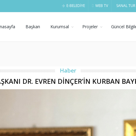
E-BELEDİYE
WEB TV
SANAL TUR
nasayfa
Başkan
Kurumsal
Projeler
Güncel Bilgil
Haber
AŞKANI DR. EVREN DİNÇER’İN KURBAN BAY