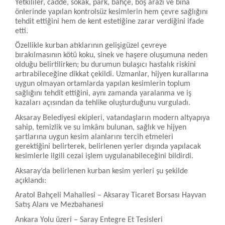
Yetkililer, cadde, sokak, park, bahçe, boş arazi ve bina
önlerinde yapılan kontrolsüz kesimlerin hem çevre sağlığını
tehdit ettiğini hem de kent estetiğine zarar verdiğini ifade
etti.
Özellikle kurban atıklarının gelişigüzel çevreye
bırakılmasının kötü koku, sinek ve haşere oluşumuna neden
olduğu belirtilirken; bu durumun bulaşıcı hastalık riskini
artırabileceğine dikkat çekildi. Uzmanlar, hijyen kurallarına
uygun olmayan ortamlarda yapılan kesimlerin toplum
sağlığını tehdit ettiğini, aynı zamanda yaralanma ve iş
kazaları açısından da tehlike oluşturduğunu vurguladı.
Aksaray Belediyesi ekipleri, vatandaşların modern altyapıya
sahip, temizlik ve su imkânı bulunan, sağlık ve hijyen
şartlarına uygun kesim alanlarını tercih etmeleri
gerektiğini belirterek, belirlenen yerler dışında yapılacak
kesimlerle ilgili cezai işlem uygulanabileceğini bildirdi.
Aksaray’da belirlenen kurban kesim yerleri şu şekilde
açıklandı:
Aratol Bahçeli Mahallesi – Aksaray Ticaret Borsası Hayvan
Satış Alanı ve Mezbahanesi
Ankara Yolu üzeri – Saray Entegre Et Tesisleri