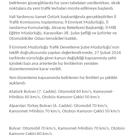
belirlenen güzergâhlarda hız sınırı tabelaları yenilenirken, eksik
noktalara da yeni trafik levhaları monte edilmeye başlandı.
Vali Yardımcısı Samet Öztürk başkanlığında gerçekleştirilen İl
Trafik Komisyonu toplantısına; İl Emniyet Müdürlüğü, İl
Jandarma Komutanlığı, Aksaray Belediyesi Başkanlığı, İl Milli
Eğitim Müdürlüğü, Karayolları 38. Şube Şefliği ve Şoförler ve
Otomobilciler Odası temsilcileri katıldı.
İl Emniyet Müdürlüğü Trafik Denetleme Şube Müdürlüğü’nün
teklifi doğrultusunda yapılan değerlendirmede, 27 Şubat 2026
tarihinde yürürlüğe giren kanun değişikliği kapsamında şehir
içindeki bazı ana arterlerde hız limitlerinin yeniden
düzenlenmesine karar verildi.
Yeni düzenleme kapsamında belirlenen hız limitleri şu şekilde
açıklandı:
Atatürk Bulvarı (7. Cadde): Otomobil 60 km/s, Kamyonet-
Minibüs 60 km/s, Otobüs-Kamyon-Çekici 50 km/s
Alparslan Türkeş Bulvarı (6. Cadde): Otomobil 70 km/s,
Kamyonet-Minibüs 70 km/s, Otobüs-Kamyon-Çekici 50 km/s
Bulvar: Otomobil 70 km/s, Kamyonet-Minibüs 70 km/s, Otobüs-
Kamyon-Çekici 60 km/s