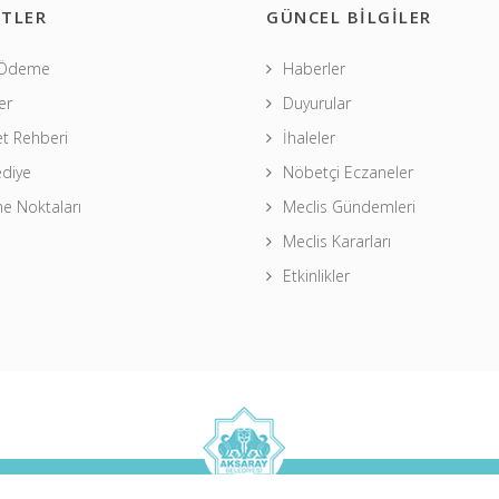
TLER
GÜNCEL BİLGİLER
 Ödeme
Haberler
er
Duyurular
t Rehberi
İhaleler
ediye
Nöbetçi Eczaneler
 Noktaları
Meclis Gündemleri
Meclis Kararları
Etkinlikler