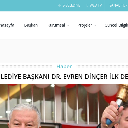
E-BELEDİYE
WEB TV
SANAL TUR
nasayfa
Başkan
Kurumsal
Projeler
Güncel Bilgil
Haber
EDİYE BAŞKANI DR. EVREN DİNÇER İLK DER