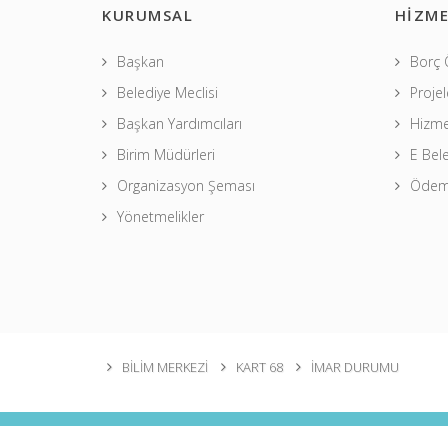
KURUMSAL
HİZME
Başkan
Borç
Belediye Meclisi
Projel
Başkan Yardımcıları
Hizme
Birim Müdürleri
E Bel
Organizasyon Şeması
Ödeme
Yönetmelikler
BİLİM MERKEZİ
KART 68
İMAR DURUMU