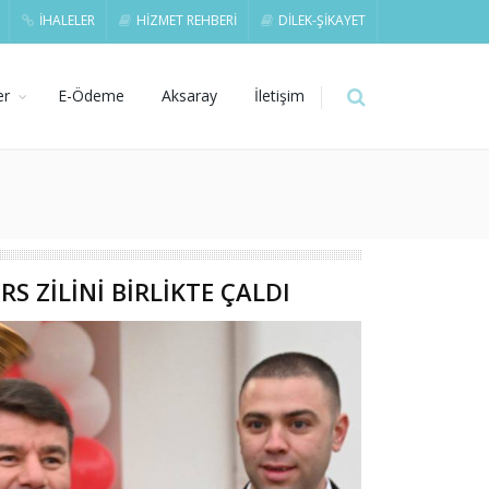
İHALELER
HİZMET REHBERİ
DİLEK-ŞİKAYET
er
E-Ödeme
Aksaray
İletişim
S ZİLİNİ BİRLİKTE ÇALDI