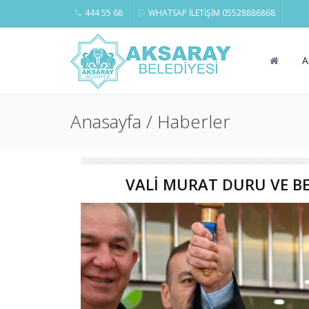
444 55 68
WHATSAP İLETİŞİM 05528886868
A
Anasayfa / Haberler
VALİ MURAT DURU VE BEL