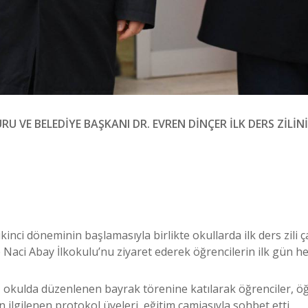
U VE BELEDİYE BAŞKANI DR. EVREN DİNÇER İLK DERS ZİLİNİ
kinci döneminin başlamasıyla birlikte okullarda ilk ders zili 
e Naci Abay İlkokulu’nu ziyaret ederek öğrencilerin ilk gün h
okulda düzenlenen bayrak törenine katılarak öğrenciler, öğr
 ilgilenen protokol üyeleri, eğitim camiasıyla sohbet etti.