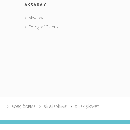
AKSARAY
Aksaray
Fotoğraf Galerisi
BORÇ ÖDEME
BİLGİ EDİNME
DİLEK-ŞİKAYET