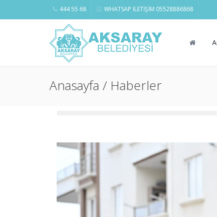
444 55 68
WHATSAP İLETİŞİM 05528886868
A
Anasayfa / Haberler