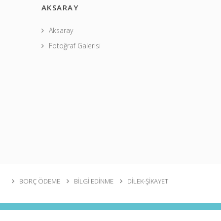
AKSARAY
Aksaray
Fotoğraf Galerisi
BORÇ ÖDEME
BİLGİ EDİNME
DİLEK-ŞİKAYET