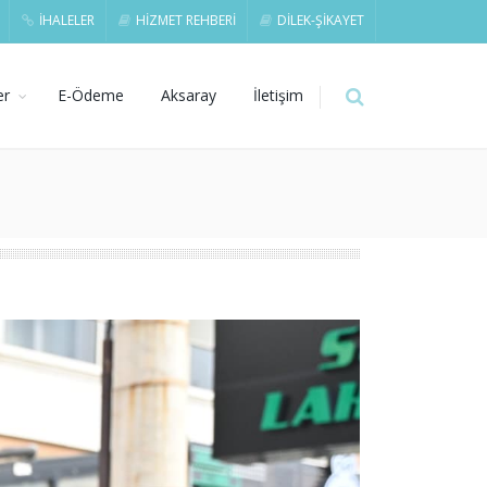
İHALELER
HİZMET REHBERİ
DİLEK-ŞİKAYET
er
E-Ödeme
Aksaray
İletişim