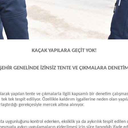
KAÇAK YAPILARA GEÇİT YOK!
ŞEHİR GENELİNDE İZİNSİZ TENTE VE ÇIKMALARA DENETİ
olarak yapılan tente ve çıkmalarla ilgili kapsamlı bir denetim çalışma
ek tek tespit ediliyor. Özellikle kaldırım işgallerine neden olan yapıla
aştırdığı gerekçesiyle mercek altına alınıyor.
ata uygunluğunu kontrol ederken, eksiklik ya da aykırılık tespit edilen 
evzuata aykırı uygulamaların giderilmesi için süre tanındığı ifade ed