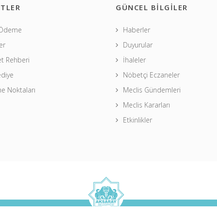
TLER
GÜNCEL BİLGİLER
 Ödeme
Haberler
er
Duyurular
t Rehberi
İhaleler
ediye
Nöbetçi Eczaneler
 Noktaları
Meclis Gündemleri
Meclis Kararları
Etkinlikler