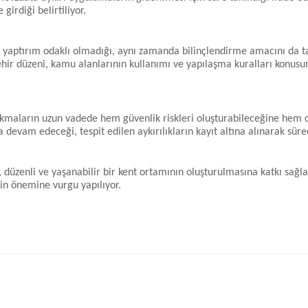
girdiği belirtiliyor.
 yaptırım odaklı olmadığı, aynı zamanda bilinçlendirme amacını da ta
ehir düzeni, kamu alanlarının kullanımı ve yapılaşma kuralları konus
e çıkmaların uzun vadede hem güvenlik riskleri oluşturabileceğine hem d
devam edeceği, tespit edilen aykırılıkların kayıt altına alınarak sürecin
 düzenli ve yaşanabilir bir kent ortamının oluşturulmasına katkı sağ
in önemine vurgu yapılıyor.