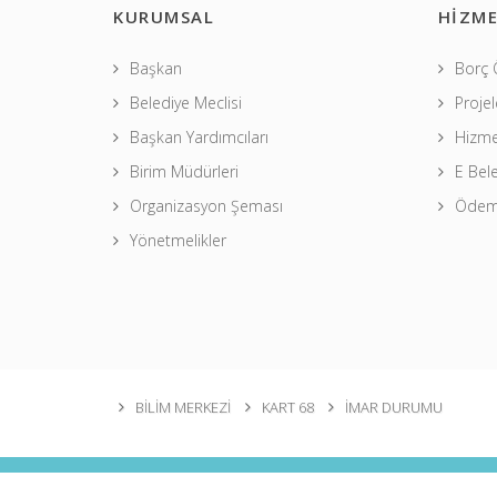
KURUMSAL
HİZME
Başkan
Borç
Belediye Meclisi
Projel
Başkan Yardımcıları
Hizme
Birim Müdürleri
E Bel
Organizasyon Şeması
Ödeme
Yönetmelikler
BİLİM MERKEZİ
KART 68
İMAR DURUMU