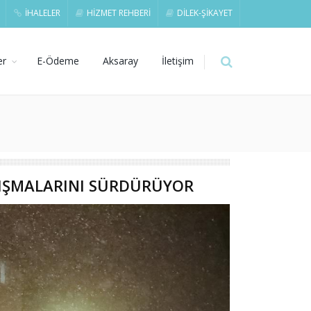
İHALELER
HİZMET REHBERİ
DİLEK-ŞİKAYET
er
E-Ödeme
Aksaray
İletişim
ALIŞMALARINI SÜRDÜRÜYOR