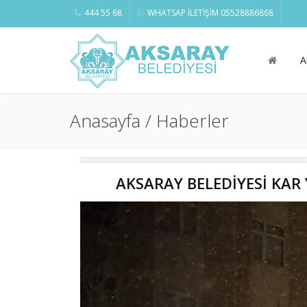
444 55 68
WHATSAP İLETİŞİM 05528886868
A
Anasayfa / Haberler
AKSARAY BELEDİYESİ KAR