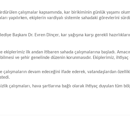
ürdürülen çalışmalar kapsamında, kar birikiminin günlük yaşamı olumsu
rı yapılırken, ekiplerin vardiyalı sistemle sahadaki görevlerini sürd
diye Başkanı Dr. Evren Dinçer, kar yağışına karşı gerekli hazırlıkları
kte ekiplerimiz ilk andan itibaren sahada çalışmalarına başladı. Amac
bilmesi ve şehir genelinde düzenin korunmasıdır. Ekiplerimiz, ihtiya
re çalışmaların devam edeceğini ifade ederek, vatandaşlardan özellikl
stedi.
zlik çalışmaları, hava şartlarına bağlı olarak ihtiyaç duyulan tüm b