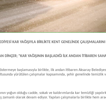
EDİYESİ KAR YAĞIŞIYLA BİRLİKTE KENT GENELİNDE ÇALIŞMALARIN
N DİNÇER; “KAR YAĞIŞININ BAŞLADIĞI İLK ANDAN İTİBAREN SAH
göstermeye başlamasıyla birlikte, ilk andan itibaren Aksaray Belediyesi
tusunda yürütülen çalışmalar kapsamında, şehir genelinde temizlik ve
ının yoğun olduğu cadde, sokak ve kaldırımlarda kar temizliği yapılırk
 zamanlı olarak devam ediyor. Yapılan çalışmalarla birlikte hem araç