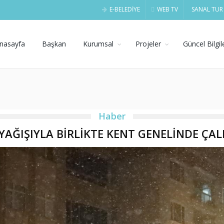
E-BELEDİYE
WEB TV
SANAL TUR
nasayfa
Başkan
Kurumsal
Projeler
Güncel Bilgil
Haber
 YAĞIŞIYLA BİRLİKTE KENT GENELİNDE Ç