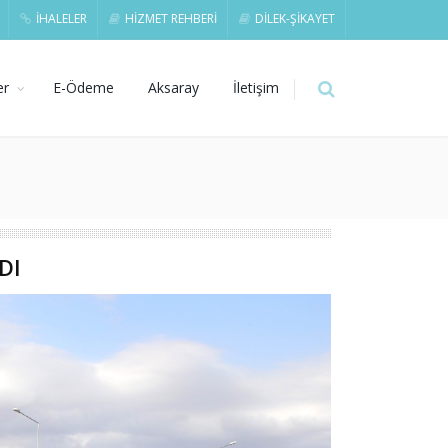
İHALELER
HİZMET REHBERİ
DİLEK-ŞİKAYET
er
E-Ödeme
Aksaray
İletişim
DI