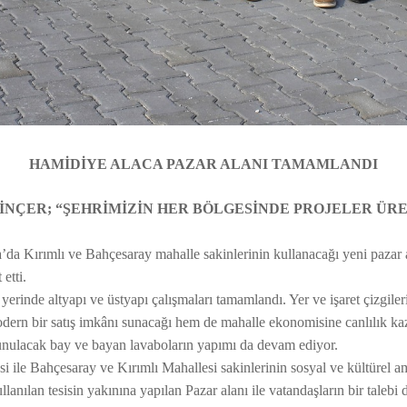
HAMİDİYE ALACA PAZAR ALANI TAMAMLANDI
İNÇER;
“ŞEHRİMİZİN HER BÖLGESİNDE PROJELER ÜR
a Kırımlı ve Bahçesaray mahalle sakinlerinin kullanacağı yeni pazar a
etti.
erinde altyapı ve üstyapı çalışmaları tamamlandı. Yer ve işaret çizgileri
ern bir satış imkânı sunacağı hem de mahalle ekonomisine canlılık kaza
sunulacak bay ve bayan lavaboların yapımı da devam ediyor.
 ile Bahçesaray ve Kırımlı Mahallesi sakinlerinin sosyal ve kültürel a
llanılan tesisin yakınına yapılan Pazar alanı ile vatandaşların bir taleb