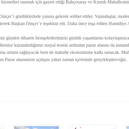
 hizmetleri sunmak için gayret ettiği Bahçesaray ve Kırımlı Mahallesin
inçer’i gördüklerinde yanına gelerek sohbet ettiler. Vatandaşlar, modern
rerek Başkan Dinçer’e teşekkür etti. Daha önce inşa edilen Hamidiye Al
z günden itibaren hemşehrilerimizin günlük yaşamlarını kolaylaştıracak
lemize kazandırdığımız sosyal tesisin ardından pazar alanını da tamam
şma ortamı sağlayacak hem de mahalle ekonomisine katkı sunacak. Muhta
an Pazar alanımızın açılışını yakın zaman içerisinde gerçekleştireceği