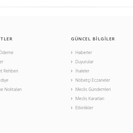
TLER
GÜNCEL BİLGİLER
 Ödeme
Haberler
er
Duyurular
t Rehberi
İhaleler
ediye
Nöbetçi Eczaneler
 Noktaları
Meclis Gündemleri
Meclis Kararları
Etkinlikler