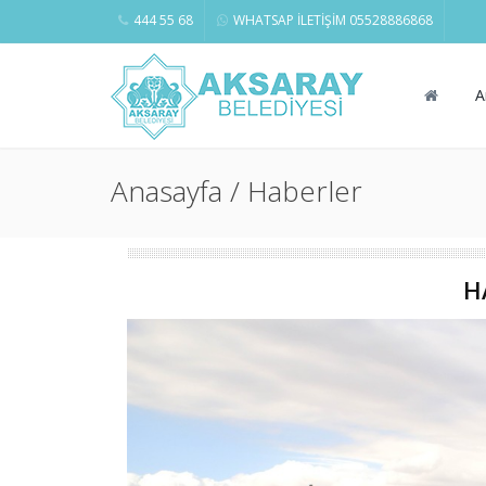
444 55 68
WHATSAP İLETİŞİM 05528886868
A
Anasayfa / Haberler
H