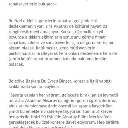
sanatseverlerle buluşacak.
Bu özel etkinlik, gençlerin sanatsal gelişimlerini
desteklemenin yanı sıra Aksaray’da kültürel hayatı da
zenginleştirmeyi amaçlıyor. Konser, öğrencilerin yıl
boyunca aldıkları eğitimlerin sonucunu görme fırsatı
sunarken, aileler ve sanatseverler için de gurur verici bir
akşam olacak. Katılımcılar, genç müzisyenlerin
performanslarını izleyerek hem onları destekleme hem de
şehrin kültür-sanat ortamına katkıda bulunma imkânı
bulacak.
Belediye Başkanı Dr. Evren Dinçer, konserle ilgili yaptığı
açıklamada şunları söyledi:
“Sanata yapılan her yatırım, geleceğe bırakılan en kıymetli
mirastır. Akademi Aksaray’da eğitim gören öğrencilerimiz,
aldıkları dersler sayesinde önemli bir aşama kaydettiler.
Şimdi bu emeklerini sahneye taşıyorlar. Tüm müziksever
hemşehrilerimizi 20 Eylül’de Aksaray Bilim Merkezi’nde
gerçekleşecek bu özel konsere davet ediyorum. Hep birlikte