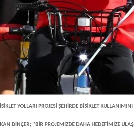
BİSİKLET YOLLARI PROJESİ ŞEHİRDE BİSİKLET KULLANIMINI
KAN DİNÇER; ‘’BİR PROJEMİZDE DAHA HEDEFİMİZE ULAŞT