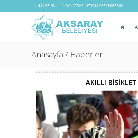
444 55 68
WHATSAP İLETİŞİM 05528886868
A
Anasayfa / Haberler
AKILLI BİSİKLE