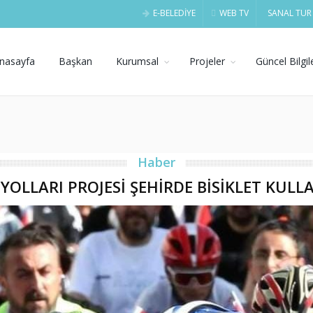
E-BELEDİYE
WEB TV
SANAL TUR
nasayfa
Başkan
Kurumsal
Projeler
Güncel Bilgil
Haber
T YOLLARI PROJESİ ŞEHİRDE BİSİKLET KULL