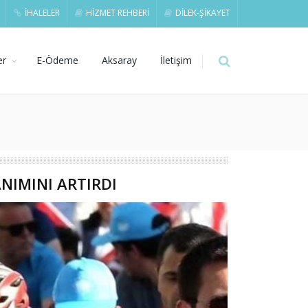
İHALELER
HİZMET REHBERİ
DİLEK-ŞİKAYET
er
E-Ödeme
Aksaray
İletişim
ANIMINI ARTIRDI