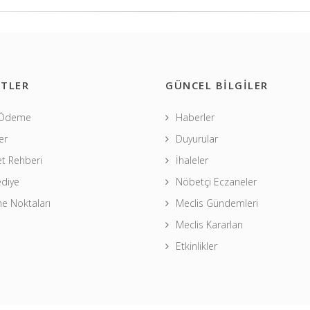
TLER
GÜNCEL BİLGİLER
 Ödeme
Haberler
er
Duyurular
t Rehberi
İhaleler
ediye
Nöbetçi Eczaneler
 Noktaları
Meclis Gündemleri
Meclis Kararları
Etkinlikler