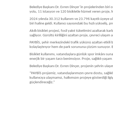
Belediye Başkanı Dr. Evren Dinçer’in projelerinden biri olan
yolu, 11 istasyon ve 120 bisikletle hizmet veren proje, h
2024 yılında 30.312 kullanım ve 23.796 kayıtlı üyeye ulaş
biri haline geldi. Kullanıcı sayısındaki bu hızlı yükseli
Akıllı bisiklet projesi, fosil yakıt tüketimini azaltarak
sağlıyor. Gürültü kirliliğini azaltan proje, çevreci ulaşım 
PAYBİS, şehir merkezindeki trafik yükünü azaltan etkili b
kolaylaştırıyor hem de park sorununa çözüm sunuyor. Bö
Bisiklet kullanımı, vatandaşlara günlük spor imkânı suna
enerjik bir yaşam tarzı benimsiyor. Proje, sağlıklı yaşam
Belediye Başkanı Dr. Evren Dinçer, projenin şehrin ulaşım a
“PAYBİS projemiz, vatandaşlarımızın çevre dostu, sağlık
kullanıcıya ulaşmamız, halkımızın projeye gösterdiği ilg
güçlendireceğiz.”