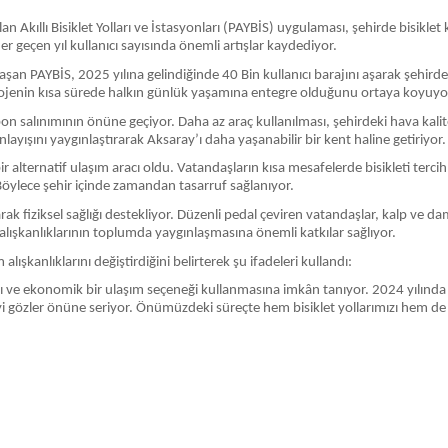
 Akıllı Bisiklet Yolları ve İstasyonları (PAYBİS) uygulaması, şehirde bisiklet ku
er geçen yıl kullanıcı sayısında önemli artışlar kaydediyor.
an PAYBİS, 2025 yılına gelindiğinde 40 Bin kullanıcı barajını aşarak şehirde 
ş, projenin kısa sürede halkın günlük yaşamına entegre olduğunu ortaya koyuyo
 karbon salınımının önüne geçiyor. Daha az araç kullanılması, şehirdeki hava k
anlayışını yaygınlaştırarak Aksaray’ı daha yaşanabilir bir kent haline getiriyor.
ir alternatif ulaşım aracı oldu. Vatandaşların kısa mesafelerde bisikleti ter
ylece şehir içinde zamandan tasarruf sağlanıyor.
rak fiziksel sağlığı destekliyor. Düzenli pedal çeviren vatandaşlar, kalp ve 
 alışkanlıklarının toplumda yaygınlaşmasına önemli katkılar sağlıyor.
lışkanlıklarını değiştirdiğini belirterek şu ifadeleri kullandı:
lı ve ekonomik bir ulaşım seçeneği kullanmasına imkân tanıyor. 2024 yılında
iyi gözler önüne seriyor. Önümüzdeki süreçte hem bisiklet yollarımızı hem de