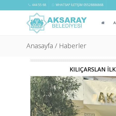
444 55 68
WHATSAP İLETİŞİM 05528886868
A
Anasayfa / Haberler
KILIÇARSLAN İL