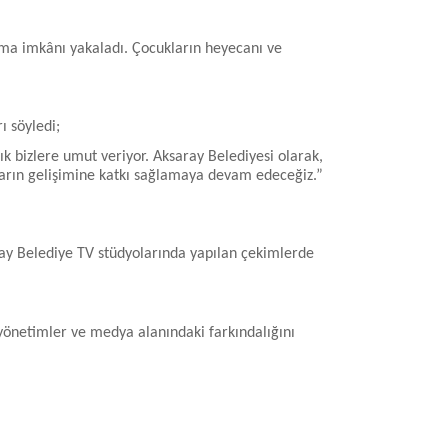
orma imkânı yakaladı. Çocukların heyecanı ve
ı söyledi;
ık bizlere umut veriyor. Aksaray Belediyesi olarak,
nların gelişimine katkı sağlamaya devam edeceğiz.”
saray Belediye TV stüdyolarında yapılan çekimlerde
l yönetimler ve medya alanındaki farkındalığını