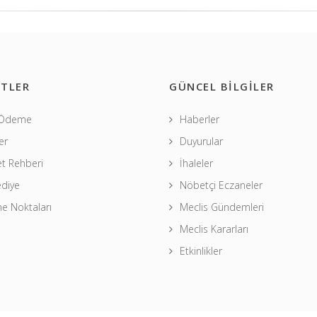
TLER
GÜNCEL BİLGİLER
 Ödeme
Haberler
er
Duyurular
t Rehberi
İhaleler
ediye
Nöbetçi Eczaneler
 Noktaları
Meclis Gündemleri
Meclis Kararları
Etkinlikler