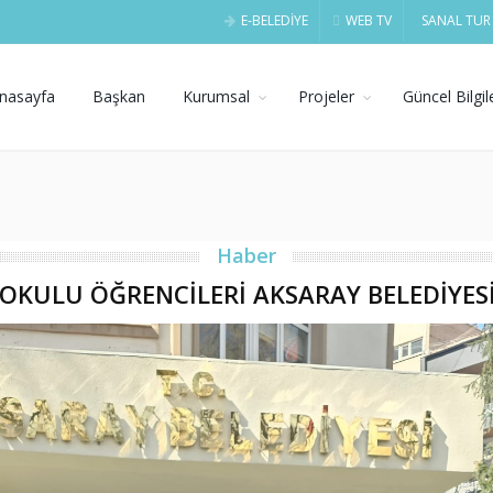
E-BELEDİYE
WEB TV
SANAL TUR
nasayfa
Başkan
Kurumsal
Projeler
Güncel Bilgil
Haber
KOKULU ÖĞRENCİLERİ AKSARAY BELEDİYESİ'