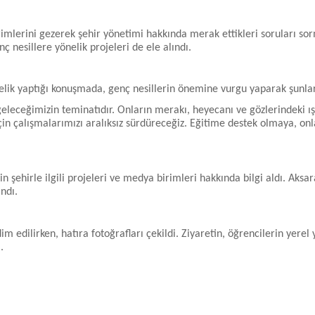
irimlerini gezerek şehir yönetimi hakkında merak ettikleri soruları s
ç nesillere yönelik projeleri de ele alındı.
elik yaptığı konuşmada, genç nesillerin önemine vurgu yaparak şunlar
geleceğimizin teminatıdır. Onların merakı, heyecanı ve gözlerindeki ış
için çalışmalarımızı aralıksız sürdüreceğiz. Eğitime destek olmaya, o
in şehirle ilgili projeleri ve medya birimleri hakkında bilgi aldı. Ak
ndı.
m edilirken, hatıra fotoğrafları çekildi. Ziyaretin, öğrencilerin yere
.