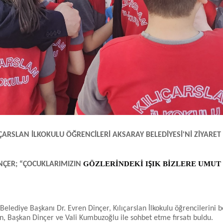
IÇARSLAN İLKOKULU ÖĞRENCİLERİ AKSARAY BELEDİYESİ'Nİ ZİYARET 
GÖZLERİNDEKİ I
IK BİZLERE UMUT
NÇER; “ÇOCUKLARIMIZIN
Ş
lediye Başkanı Dr. Evren Dinçer, Kılıçarslan İlkokulu öğrencilerini b
ken, Başkan Dinçer ve Vali Kumbuzoğlu ile sohbet etme fırsatı buldu.