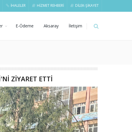
İHALELER
HİZMET REHBERİ
DİLEK-ŞİKAYET
er
E-Ödeme
Aksaray
İletişim
Nİ ZİYARET ETTİ