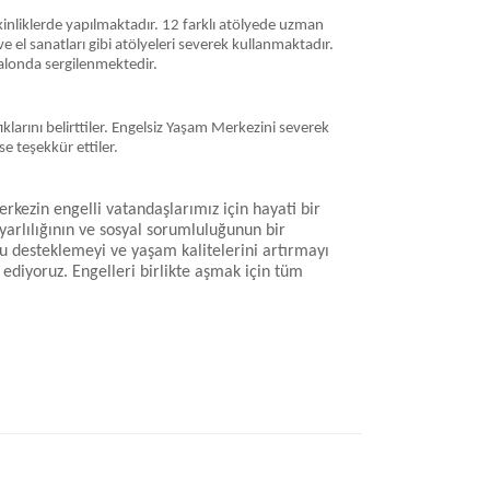
kinliklerde yapılmaktadır. 12 farklı atölyede uzman
ve el sanatları gibi atölyeleri severek kullanmaktadır.
ı salonda sergilenmektedir.
larını belirttiler. Engelsiz Yaşam Merkezini severek
e teşekkür ettiler.
kezin engelli vatandaşlarımız için hayati bir
arlılığının ve sosyal sorumluluğunun bir
u desteklemeyi ve yaşam kalitelerini artırmayı
ediyoruz. Engelleri birlikte aşmak için tüm