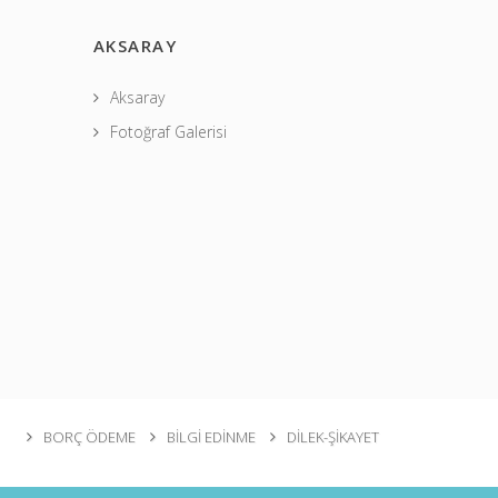
AKSARAY
Aksaray
Fotoğraf Galerisi
BORÇ ÖDEME
BİLGİ EDİNME
DİLEK-ŞİKAYET