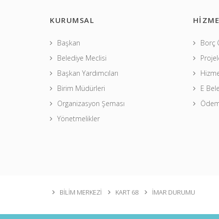
KURUMSAL
HİZME
Başkan
Borç
Belediye Meclisi
Projel
Başkan Yardımcıları
Hizme
Birim Müdürleri
E Bel
Organizasyon Şeması
Ödeme
Yönetmelikler
BİLİM MERKEZİ
KART 68
İMAR DURUMU