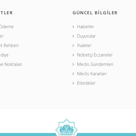
TLER
GÜNCEL BİLGİLER
 Ödeme
Haberler
er
Duyurular
t Rehberi
İhaleler
ediye
Nöbetçi Eczaneler
 Noktaları
Meclis Gündemleri
Meclis Kararları
Etkinlikler