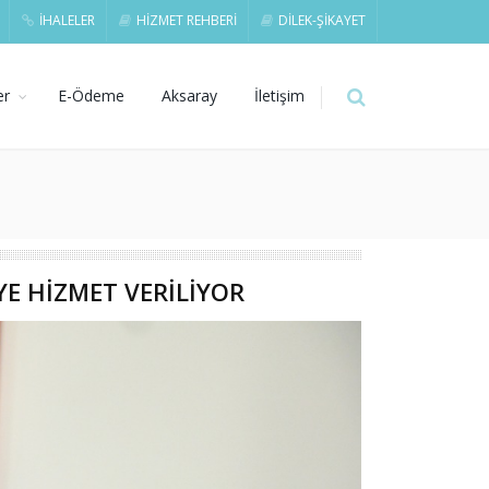
İHALELER
HİZMET REHBERİ
DİLEK-ŞİKAYET
er
E-Ödeme
Aksaray
İletişim
YE HİZMET VERİLİYOR