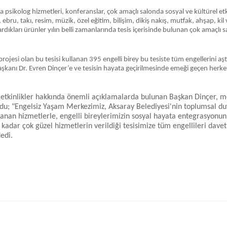
a psikolog hizmetleri, konferanslar, çok amaçlı salonda sosyal ve kültürel et
 ebru, takı, resim, müzik, özel eğitim, bilişim, dikiş nakış, mutfak, ahşap, kil 
ıkardıkları ürünler yılın belli zamanlarında tesis içerisinde bulunan çok amaçl
si olan bu tesisi kullanan 395 engelli birey bu tesiste tüm engellerini aştık
aşkanı Dr. Evren Dinçer’e ve tesisin hayata geçirilmesinde emeği geçen herkes
tkinlikler hakkında önemli açıklamalarda bulunan Başkan Dinçer, mer
du; "Engelsiz Yaşam Merkezimiz, Aksaray Belediyesi'nin toplumsal duy
lanan hizmetlerle, engelli bireylerimizin sosyal hayata entegrasyonun
ar çok güzel hizmetlerin verildiği tesisimize tüm engellileri davet 
edi.