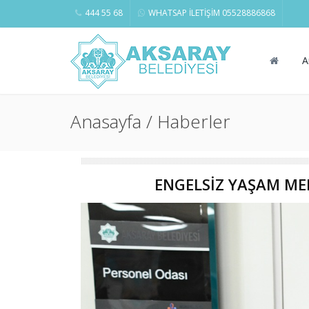
444 55 68
WHATSAP İLETİŞİM 05528886868
A
Anasayfa / Haberler
ENGELSİZ YAŞAM MER