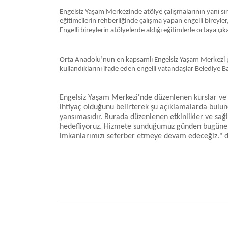
Engelsiz Yaşam Merkezinde atölye çalışmalarının yanı sır
eğitimcilerin rehberliğinde çalışma yapan engelli bireyler,
Engelli bireylerin atölyelerde aldığı eğitimlerle ortaya ç
Orta Anadolu’nun en kapsamlı Engelsiz Yaşam Merkezi proje
kullandıklarını ifade eden engelli vatandaşlar Belediye B
Engelsiz Yaşam Merkezi'nde düzenlenen kurslar ve e
ihtiyaç olduğunu belirterek şu açıklamalarda bulun
yansımasıdır. Burada düzenlenen etkinlikler ve sağ
hedefliyoruz. Hizmete sunduğumuz günden bugüne kad
imkanlarımızı seferber etmeye devam edeceğiz." d