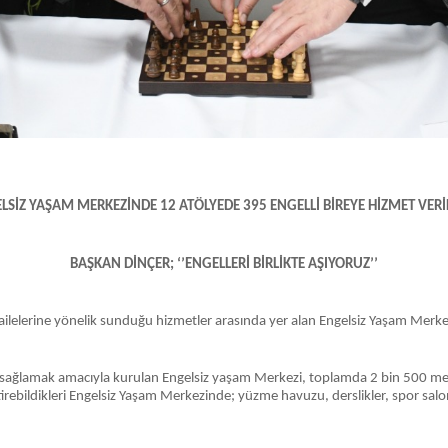
LSİZ YAŞAM MERKEZİNDE 12 ATÖLYEDE 395 ENGELLİ BİREYE HİZMET VERİ
BAŞKAN DİNÇER; ‘’ENGELLERİ BİRLİKTE AŞIYORUZ’’
e ailelerine yönelik sunduğu hizmetler arasında yer alan Engelsiz Yaşam Merke
arını sağlamak amacıyla kurulan Engelsiz yaşam Merkezi, toplamda 2 bin 500 me
liştirebildikleri Engelsiz Yaşam Merkezinde; yüzme havuzu, derslikler, spor s