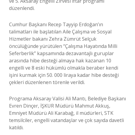
ve 5. Aksaray Engelli Zirvesi iftar programı
düzenlendi.
Cumhur Başkanı Recep Tayyip Erdoğan’ın
talimatları ile başlatılan Aile Çalışma ve Sosyal
Hizmetler bakanı Zehra Zümrüt Selçuk
öncülüğünde yürütülen “Çalışma Hayatında Milli
Seferberlik” kapsamında dezavantajlı guruplar
arasında hibe desteği almaya hak kazanan 10
engelli ve 8 eski hükümlü olmakla beraber kendi
işini kurmak için 50. 000 liraya kadar hibe desteği
çekleri düzenlenen törenle verildi.
Programa Aksaray Valisi Ali Mantı, Belediye Başkanı
Evren Dinçer, İŞKUR Müdürü Mahmut Akkuş,
Emniyet Müdürü Ali Karabağ, il müdürleri, STK
temsilciler, engelli vatandaşlar ve çok sayıda davetli
katıldı.