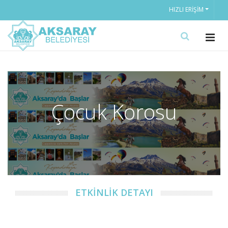
HIZLI ERIŞIM
Çocuk Korosu
ETKİNLİK DETAYI