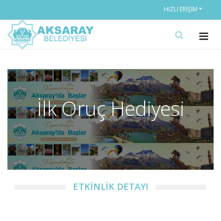
HIZLI ERIŞIM
İlk Oruç Hediyesi
ETKİNLİK DETAYI