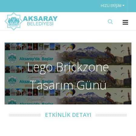
HIZLI ERIŞIM
Lego Brickzone
Tasarım Günü
ETKİNLİK DETAYI